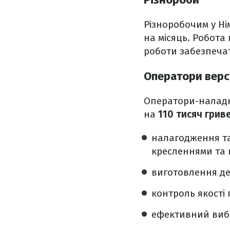
Різноробочим у Ні
на місяць. Робота
роботи забезпечат
Оператори верс
Оператори-наладни
на
110 тисяч грив
налагодження та 
кресленнями та
виготовлення де
контроль якості
ефективний вибі