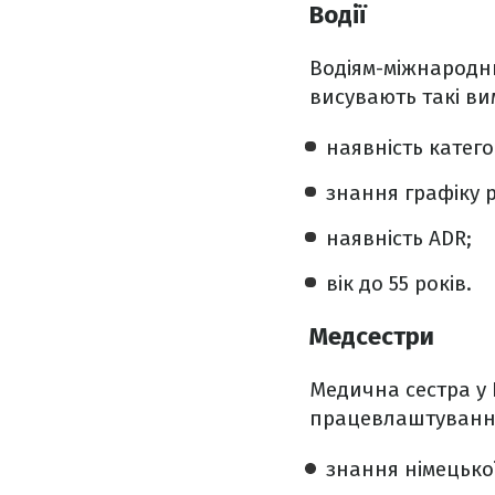
Водії
Водіям-міжнародни
висувають такі ви
наявність категор
знання графіку р
наявність ADR;
вік до 55 років.
Медсестри
Медична сестра у
працевлаштуванн
знання німецької