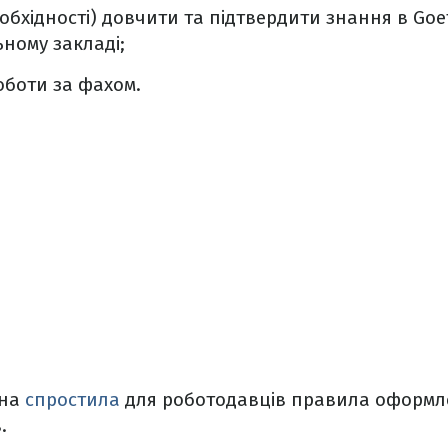
еобхідності) довчити та підтвердити знання в Goet
ному закладі;
оботи за фахом.
ина
спростила
для роботодавців правила оформл
.