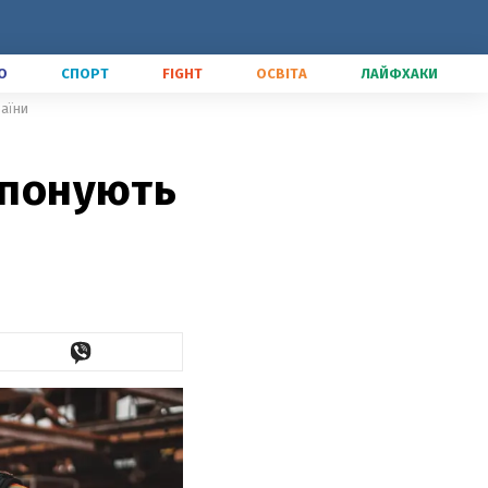
О
СПОРТ
FIGHT
ОСВІТА
ЛАЙФХАКИ
раїни
опонують