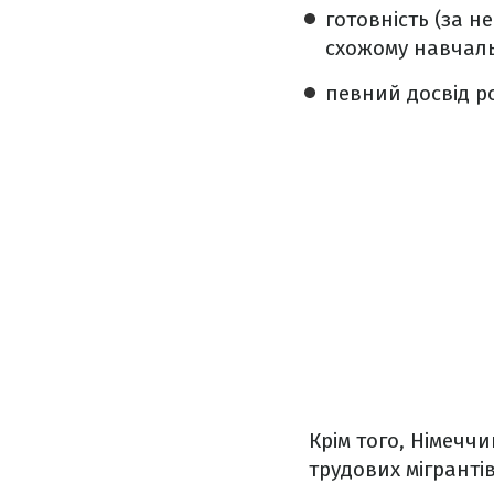
готовність (за н
схожому навчаль
певний досвід р
Крім того, Німечч
трудових мігрантів