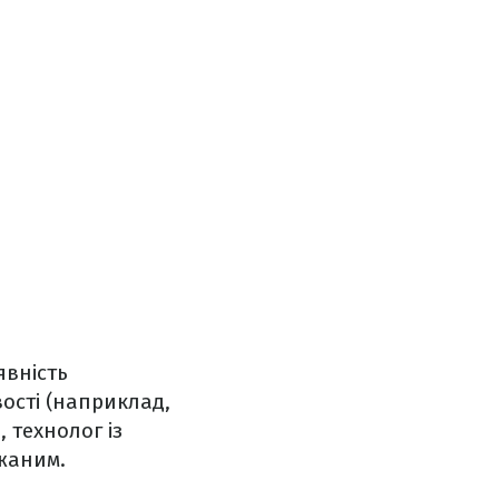
явність
вості (наприклад,
 технолог із
ажаним.