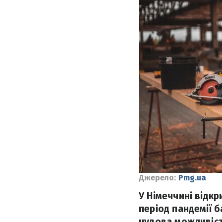
Джерело:
Pmg.ua
У Німеччині відкр
період пандемії б
чудова можливіст