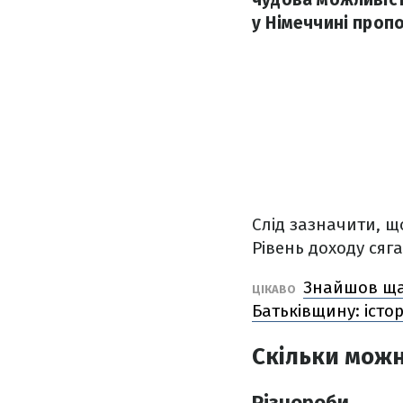
у Німеччині проп
Слід зазначити, щ
Рівень доходу сяга
Знайшов щас
ЦІКАВО
Батьківщину: істор
Скільки можн
Різнороби