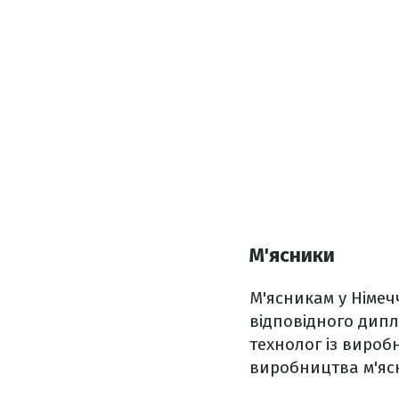
М'ясники
М'ясникам у Німе
відповідного дипл
технолог із вироб
виробництва м'ясн