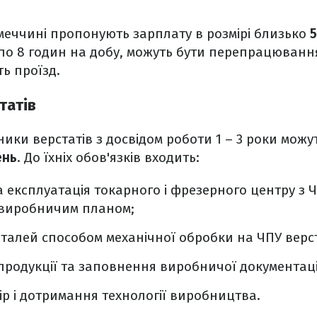
меччині пропонують зарплату в розмірі близько
5
 по 8 годин на добу, можуть бути перепрацювання.
ь проїзд.
татів
ки верстатів з досвідом роботи 1 – 3 роки можу
ень
. До їхніх обов'язків входить:
експлуатація токарного і фрезерного центру з Ч
 виробничим планом;
талей способом механічної обробки на ЧПУ верс
 продукції та заповнення виробничої документаці
р і дотримання технології виробництва.