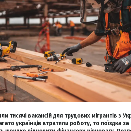
или тисячі вакансій для трудових мігрантів з Укр
агато українців втратили роботу, то поїздка за
ь швидко відновити фінансову рівновагу. Розпо