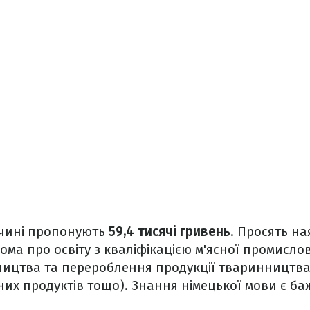
ччині пропонують
59,4 тисячі гривень
. Просять на
ома про освіту з кваліфікацією м'ясної промисло
ництва та перероблення продукції тваринництва,
их продуктів тощо). Знання німецької мови є б