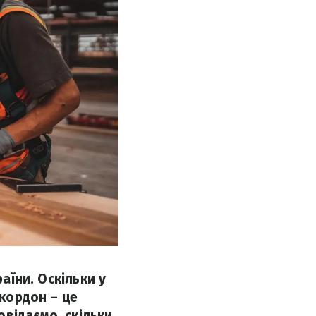
аїни. Оскільки у
 кордон – це
відаємо, скільки