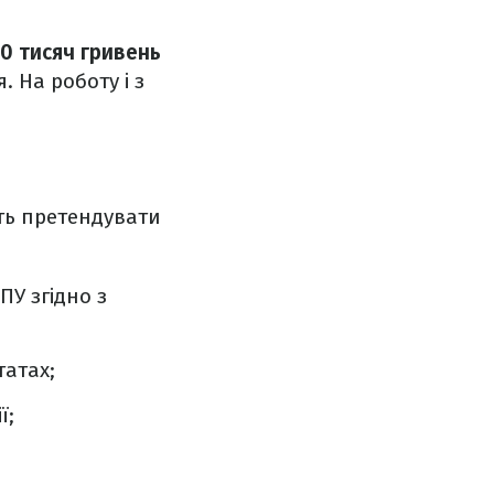
0 тисяч гривень
 На роботу і з
ть претендувати
ПУ згідно з
татах;
ї;