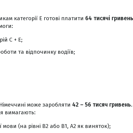
кам категорії Е готові платити
64 тисячі гривен
моги:
ій С + Е;
оботи та відпочинку водіїв;
 Німеччині може заробляти
42 – 56 тисяч гривень
я вимагають:
 мови (на рівні B2 або B1, A2 як виняток);