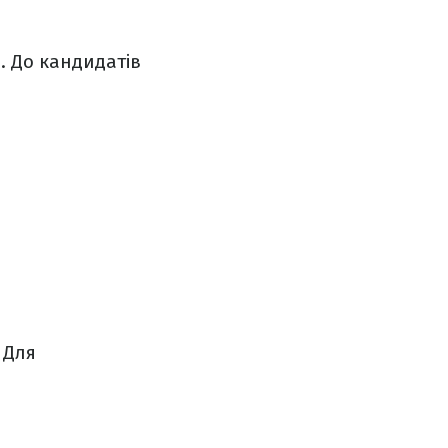
ь
. До кандидатів
. Для