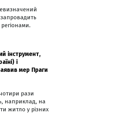
 невизначений
е запровадить
 регіонами.
ий інструмент,
їні) і
заявив мер Праги
 чотири рази
ь, наприклад, на
ти житло у різних