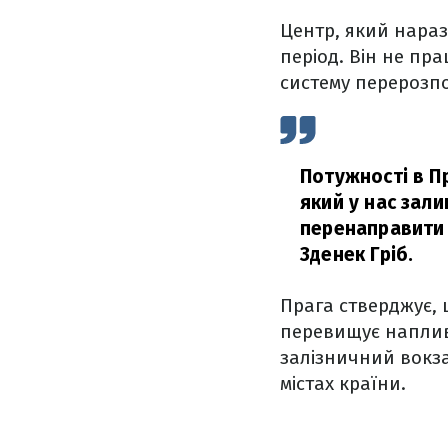
Центр, який нараз
період. Він не пр
систему перерозпо
Потужності в П
який у нас зал
перенаправити б
Зденек Гріб.
Прага стверджує, 
перевищує наплив 
залізничний вокза
містах країни.