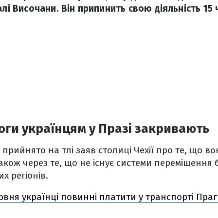
алі Височани. Він припинить свою діяльність 15 
ги українцям у Празі закривають
прийнято на тлі заяв столиці Чехії про те, що во
кож через те, що не існує системи переміщення 
х регіонів.
ервня українці повинні платити у транспорті Праг