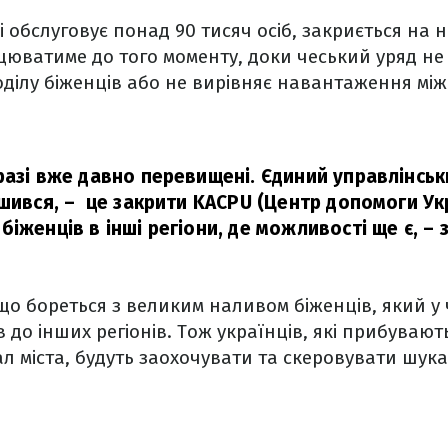
і обслуговує понад 90 тисяч осіб, закриється на
ацюватиме до того моменту, доки чеський уряд н
ділу біженців або не вирівняє навантаження між
разі вже давно перевищені. Єдиний управлінськ
ишився, –
це закрити KACPU (Центр допомоги Укра
іженців в інші регіони, де можливості ще є,
– 
що бореться з великим наливом біженців, який у
до інших регіонів. Тож українців, які прибувают
л міста, будуть заохочувати та скеровувати шука