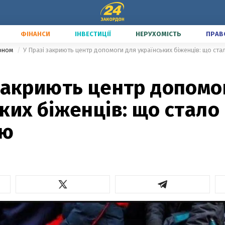
ФІНАНСИ
ІНВЕСТИЦІЇ
НЕРУХОМІСТЬ
ПРАВ
доном
У Празі закриють центр допомоги для українських біженців: що ст
закриють центр допомо
ких біженців: що стало
ою