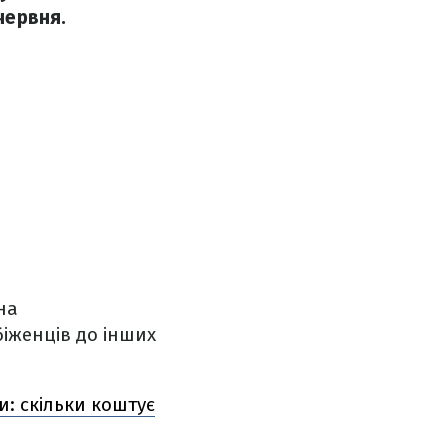
червня.
на
біженців до інших
и: скільки коштує