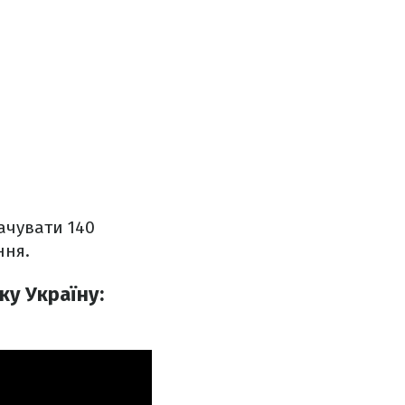
лачувати 140
ння.
ку Україну: