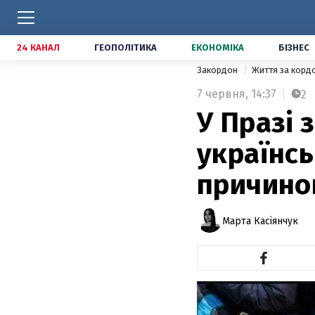
24 КАНАЛ
ГЕОПОЛІТИКА
ЕКОНОМІКА
БІЗНЕС
Закордон
Життя за кор
7 червня,
14:37
2
У Празі 
українсь
причин
Марта Касіянчук