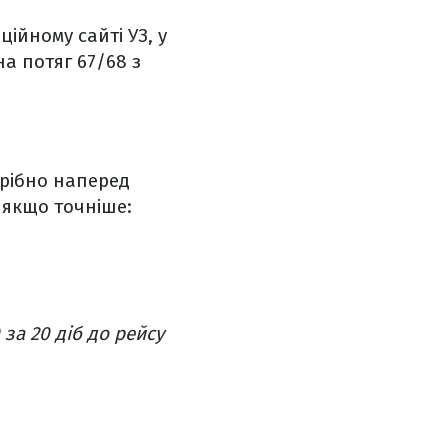
ійному сайті УЗ, у
на потяг 67/68 з
трібно наперед
А якщо точніше:
за 20 діб до рейсу