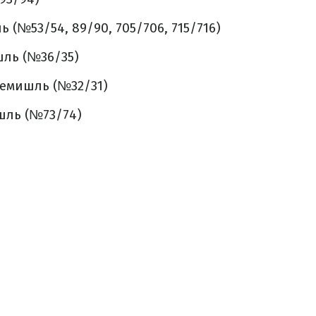
 (№53/54, 89/90, 705/706, 715/716)
ль (№36/35)
емишль (№32/31)
шль (№73/74)