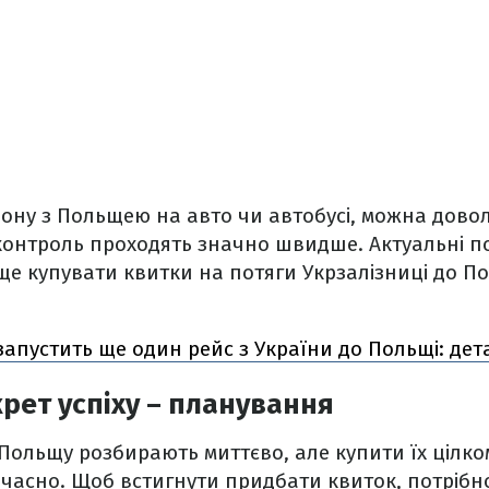
ону з Польщею на авто чи автобусі, можна довол
і контроль проходять значно швидше. Актуальні п
аще купувати квитки на потяги Укрзалізниці до По
запустить ще один рейс з України до Польщі: дет
рет успіху – планування
 Польщу розбирають миттєво, але купити їх цілк
часно. Щоб встигнути придбати квиток, потрібн