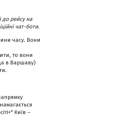
 до рейсу на
ційні чат-боти.
лини часу. Вони
ити, то вони
зда в Варшаву)
ти.
напрямку
 намагається
іті+" Київ –