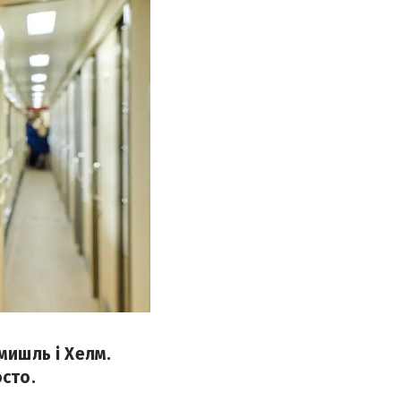
мишль і Хелм.
осто.