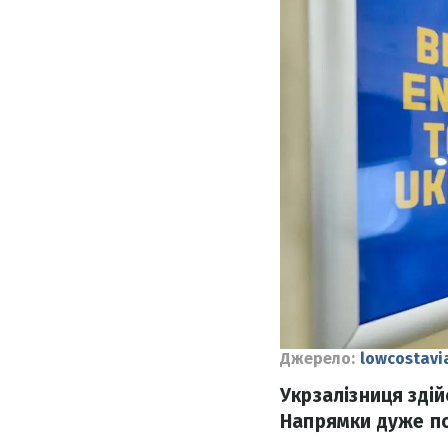
Джерело:
lowcostavi
Укрзалізниця здій
Напрямки дуже поп