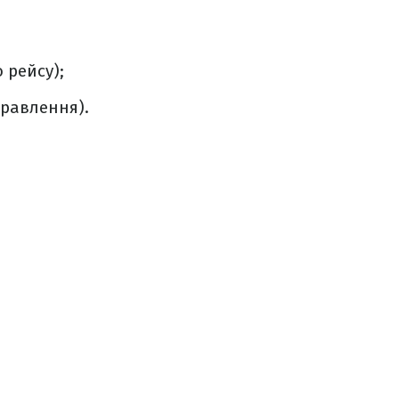
 рейсу);
правлення).