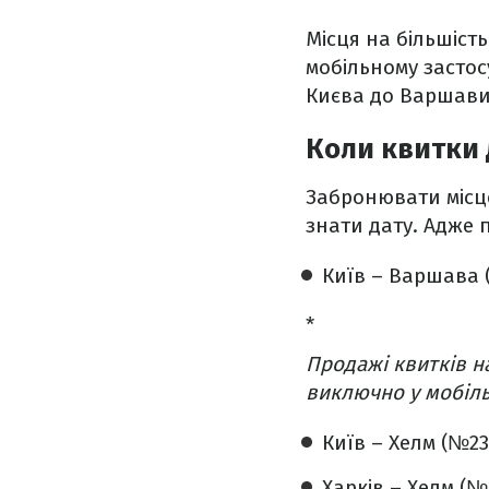
Місця на більшість
мобільному застос
Києва до Варшави 
Коли квитки
Забронювати місце
знати дату. Адже 
Київ – Варшава 
*
Продажі квитків на
виключно у мобіль
Київ – Хелм (№23
Харків – Хелм (№