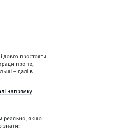
і довго простояти
оради про те,
льщі – далі в
алі напрямку
ом реально, якщо
о знати: