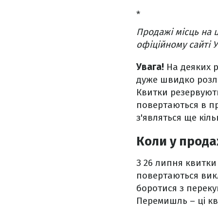
*
Продажі місць на ц
офіційному сайті У
Увага!
На деяких р
дуже швидко розл
Квитки резервують
повертаються в про
з'являться ще кіль
Коли у прода
З 26 липня квитк
повертаються викл
боротися з перекуп
Перемишль – ці к