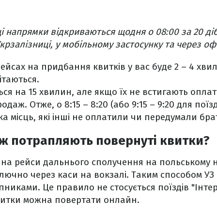
і напрямки відкриваються щодня о 08:00 за 20 діб
крзалізниці, у мобільному застосунку та через офі
ейсах на придбання квитків у вас буде 2 – 4 хви
ітаються.
ся на 15 хвилин, але якщо їх не встигають оплат
даж. Отже, о 8:15 – 8:20 (або 9:15 – 9:20 для пої
ка місць, які інші не оплатили чи передумали бра
ж потрапляють повернуті квитки?
и на рейси дальнього сполучення на польському 
ючно через каси на вокзалі. Таким способом УЗ
никами. Це правило не стосується поїздів "‎Інтерс
витки можна повертати онлайн.