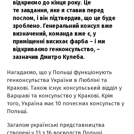
відкриємо до кінця року. Це
те завдання, яке я ставив перед
послом, і він підтвердив, що це буде
зроблено. Генеральний консул вже
визначений, команда вже є, у
приміщенні висихає фарба – і ми
відкриваємо генконсульство,
–
зазначив Дмитро Кулеба.
Нагадаємо, що у Польщі функціонують
генконсульства України в Любліні та
Кракові. Також існує консульський відділ у
Варшаві та консульство у Кракові. Крім
того, Україна має 10 почесних консульств у
Польщі.
Загалом українські представництва
створені у 13 з 16 воєводств Польщі.