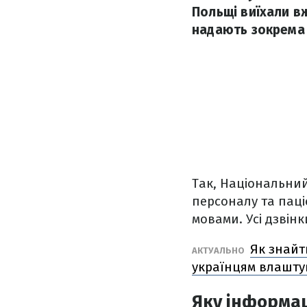
Польщі виїхали вж
надають зокрема 
Так, Національний
персоналу та паці
мовами. Усі дзвін
Як знайт
АКТУАЛЬНО
українцям влашту
Яку інформац