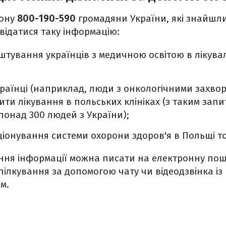
фону
800-190-590
громадяни України, які знайшли
відатися таку інформацію:
тування українців з медичною освітою в лікува
країнці (наприклад, люди з онкологічними захв
ти лікування в польських клініках (з таким запи
понад 300 людей з України);
онування системи охорони здоров'я в Польщі т
ння інформації можна писати на електронну по
пілкування за допомогою чату чи відеодзвінка із
м.