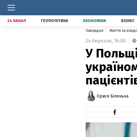
24 КАНАЛ
ГЕОПОЛІТИКА
ЕКОНОМІКА
БІЗНЕС
Закордон
Життя за кор
24 березня,
16:00
У Польщ
україном
пацієнті
Орися Біленька