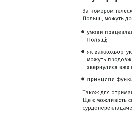
За номером теле
Польщі, можуть до
умови працевлаш
Польщі;
як важкохворі у
можуть продовжи
звернулися вже 
принципи функці
Також для отрима
Ще є можливість с
сурдоперекладаче