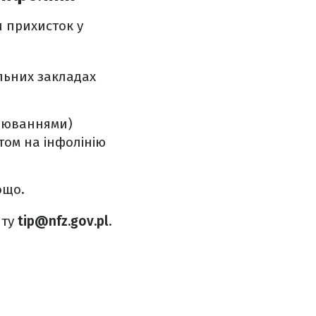
 прихисток у
льних закладах
орюваннями)
том на інфолінію
ощо.
шту
tip@nfz.gov.pl
.