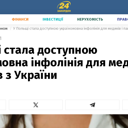
ФІНАНСИ
ІНВЕСТИЦІЇ
НЕРУХОМІСТЬ
ПРАВ
доном
У Польщі стала доступною україномовна інфолінія для медиків і пац
1
і стала доступною
овна інфолінія для мед
в з України