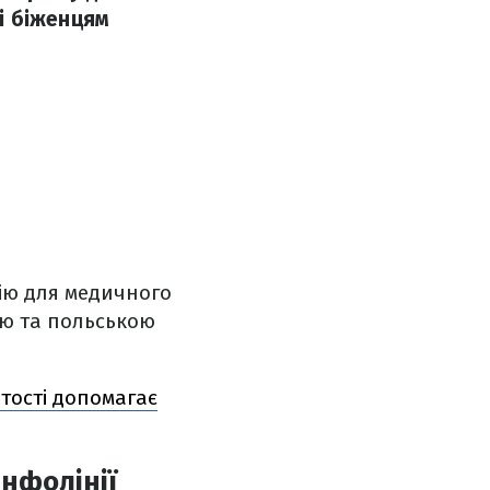
ні біженцям
нію для медичного
ою та польською
тості допомагає
нфолінії