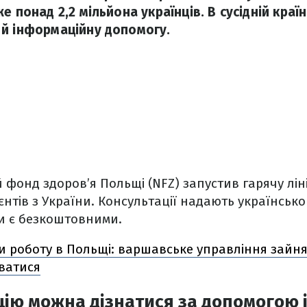
е понад 2,2 мільйона українців. В сусідній краї
й інформаційну допомогу.
 фонд здоров’я Польщі (NFZ) запустив гарячу лі
єнтів з України. Консультації надають українськ
ки є безкоштовними.
и роботу в Польщі: варшавське управління зайня
ватися
ію можна дізнатися за допомогою і