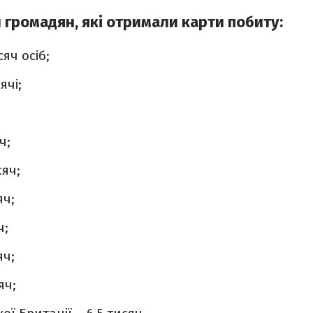
 громадян, які отримали карти побиту:
сяч осіб;
ячі;
ч;
сяч;
яч;
ч;
яч;
яч;