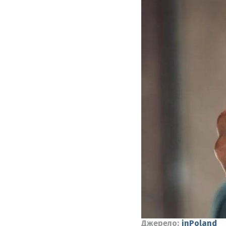
Джерело:
inPoland