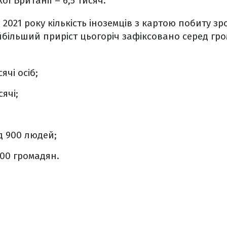
ї Британії – 6,5 тисяч.
 2021 року кількість іноземців з картою побиту з
йбільший приріст цьогоріч зафіксовано серед гр
ячі осіб;
сячі;
;
 900 людей;
700 громадян.