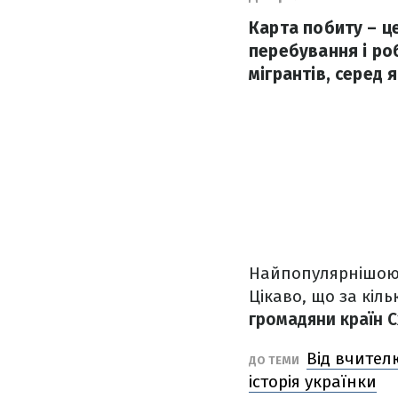
Карта побиту – ц
перебування і роб
мігрантів, серед 
Найпопулярнішою 
Цікаво, що за кіл
громадяни країн С
Від вчител
ДО ТЕМИ
історія українки