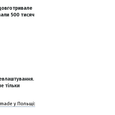
 довготривале
мали 500 тисяч
евлаштування
.
не тільки
fmade у Польщі: