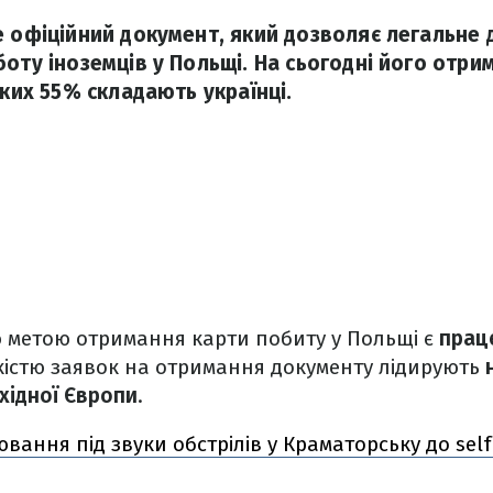
е офіційний документ, який дозволяє легальне
оту іноземців у Польщі. На сьогодні його отри
яких 55% складають українці.
метою отримання карти побиту у Польщі є
прац
ькістю заявок на отримання документу лідирують
хідної Європи
.
ювання під звуки обстрілів у Краматорську до sel