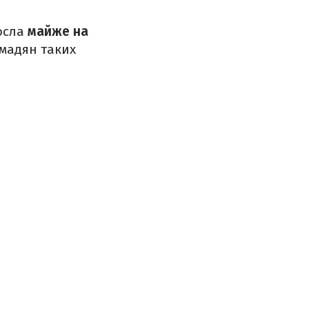
росла
майже на
омадян таких