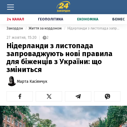
24 КАНАЛ
ГЕОПОЛІТИКА
ЕКОНОМІКА
БІЗНЕС
Закордон
Життя за кордоном
Нідерланди з листопада запроваджують нові правила для біженців з України: що зміниться
27 жовтня,
15:20
2
Нідерланди з листопада
запроваджують нові правила
для біженців з України: що
зміниться
Марта Касіянчук