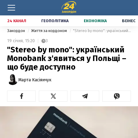
24 КАНАЛ
ГЕОПОЛІТИКА
ЕКОНОМІКА
БІЗНЕС
Закордон
Життя за кордоном
"Stereo by mono": український Monobank з'явиться у Польщі – що буде доступно
19 січня,
15:20
3
"Stereo by mono": український
Monobank з'явиться у Польщі –
що буде доступно
Марта Касіянчук