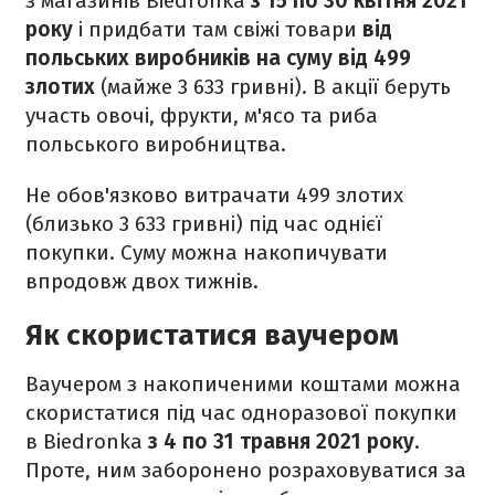
з магазинів Biedronka
з 15 по 30 квітня 2021
року
і придбати там свіжі товари
від
польських виробників на суму від 499
злотих
(майже 3 633 гривні). В акції беруть
участь овочі, фрукти, м'ясо та риба
польського виробництва.
Не обов'язково витрачати 499 злотих
(близько 3 633 гривні) під час однієї
покупки. Суму можна накопичувати
впродовж двох тижнів.
Як скористатися ваучером
Ваучером з накопиченими коштами можна
скористатися під час одноразової покупки
в Biedronka
з 4 по 31 травня 2021 року
.
Проте, ним заборонено розраховуватися за