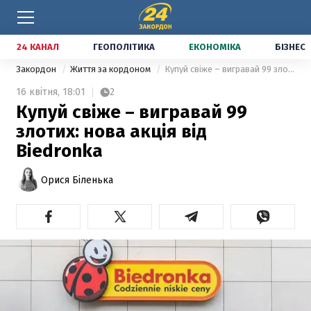
24 КАНАЛ
ГЕОПОЛІТИКА
ЕКОНОМІКА
БІЗНЕС
Закордон
Життя за кордоном
Купуй свіже – вигравай 99 злотих: нова акція від Biedronka
16 квітня,
18:01
2
Купуй свіже – вигравай 99
злотих: нова акція від
Biedronka
Орися Біленька