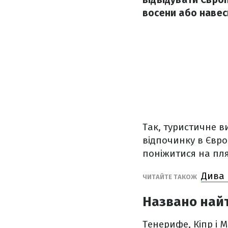
восени або навесн
Так, туристичне в
відпочинку в Євро
поніжитися на пляж
Дива 
ЧИТАЙТЕ ТАКОЖ
Названо найт
Тенерифе, Кіпр і М