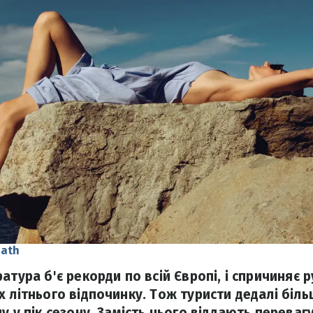
Path
атура б'є рекорди по всій Європі, і спричиняє 
х літнього відпочинку. Тож туристи дедалі бі
у у пік сезону. Замість цього віддають переваг