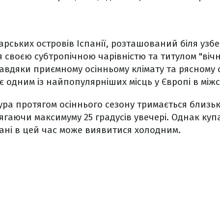
рських островів Іспанії, розташований біля узб
 своєю субтропічною чарівністю та титулом "вічне
Завдяки приємному осінньому клімату та рясному 
 є одним із найпопулярніших місць у Європі в між
ра протягом осіннього сезону тримається близько
сягаючи максимуму 25 градусів увечері. Однак куп
ані в цей час може виявитися холодним.