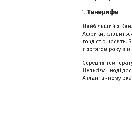
Тенерифе
Найбільший з Кана
Африки, славиться
гордістю носить. 
протягом року він
Середня температу
Цельсієм, іноді до
Атлантичному оке