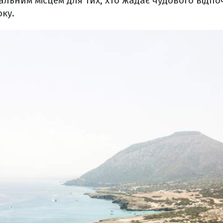
еальним місцем для тих, хто жадає чудового відп
оку.