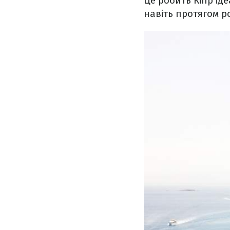
Це робить Кіпр ід
навіть протягом р