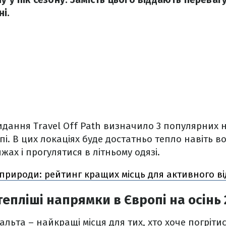
і.
идання Travel Off Path визначило 3 популярних 
пі. В цих локаціях буде достатньо тепло навіть в
ах і прогулятися в літньому одязі.
природи: рейтинг кращих місць для активного ві
епліші напрямки в Європі на осінь 
альта – найкращі місця для тих, хто хоче погріти