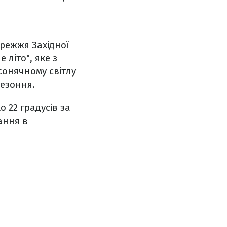
ережжя Західної
 літо", яке з
сонячному світлу
сезоння.
 22 градусів за
ання в