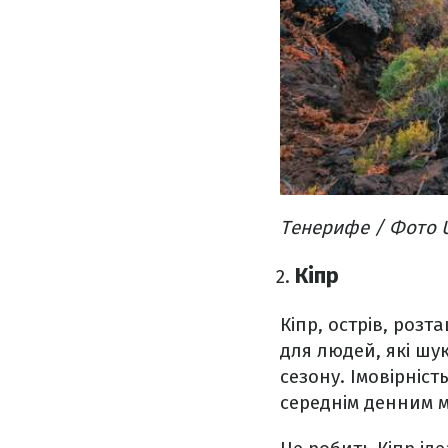
Тенерифе / Фото 
Кіпр
Кіпр, острів, роз
для людей, які шу
сезону. Імовірніст
середнім денним м