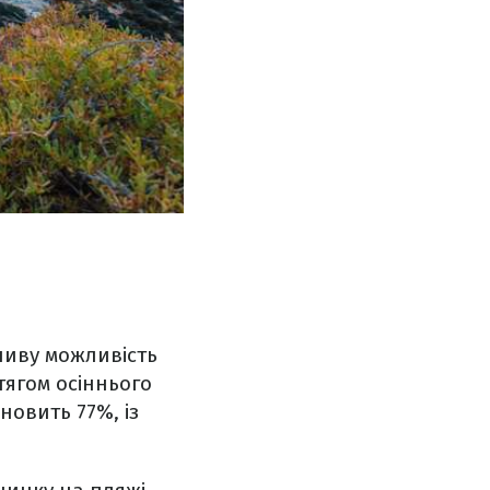
ливу можливість
тягом осіннього
ановить 77%, із