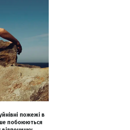
руйнівні пожежі в
льше побоюються
у відпочинку