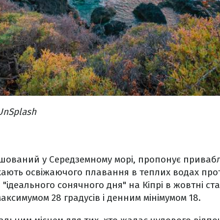
UnSplash
ташований у Середземному морі, пропонує приваб
кають освіжаючого плавання в теплих водах про
ь "ідеального сонячного дня" на Кіпрі в жовтні ст
аксимумом 28 градусів і денним мінімумом 18.