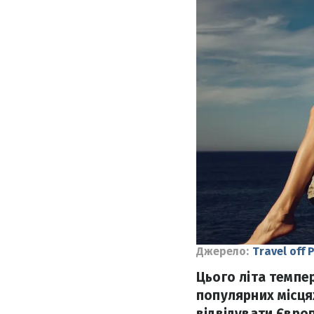
Джерело:
Travel off 
Цього літа темпер
популярних місця
відвідувати Європ