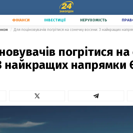
ФІНАНСИ
ІНВЕСТИЦІЇ
НЕРУХОМІСТЬ
ПРАВ
доном
Для поціновувачів погрітися на сонечку восени: 3 найкращих напр
новувачів погрітися на
 3 найкращих напрямки 