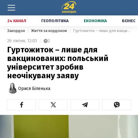
24 КАНАЛ
ГЕОПОЛІТИКА
ЕКОНОМІКА
БІЗНЕС
Закордон
Життя за кордоном
Гуртожиток – лише для вакцинованих: польський університет зробив неочікувану заяву
26 липня,
12:03
2
Гуртожиток – лише для
вакцинованих: польський
університет зробив
неочікувану заяву
Орися Біленька