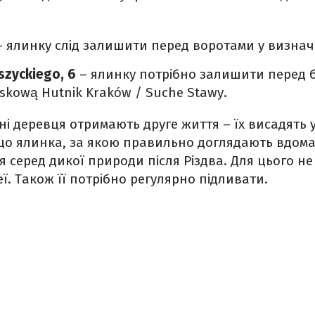
 ялинку слід залишити перед воротами у визначе
szyckiego, 6
– ялинку потрібно залишити перед 
skową Hutnik Kraków / Suche Stawy.
чні деревця отримають друге життя – їх висадять у
що ялинка, за якою правильно доглядають вдома
 серед дикої природи після Різдва. Для цього н
ї. Також її потрібно регулярно підливати.