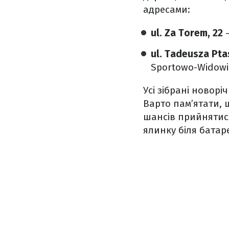
адресами:
ul. Za Torem, 22
–
ul. Tadeusza Pta
Sportowo-Widowi
Усі зібрані новорі
Варто пам’ятати, 
шансів прийнятися
ялинку біля батаре