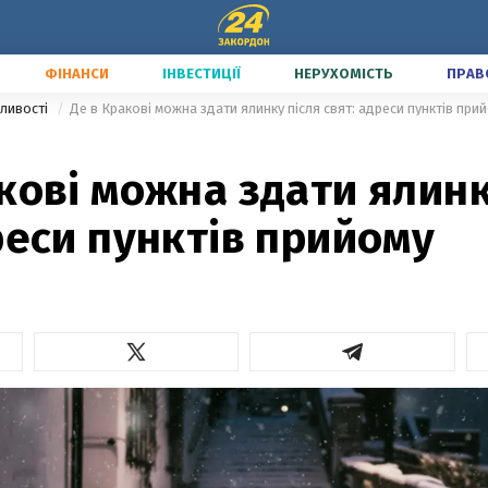
ФІНАНСИ
ІНВЕСТИЦІЇ
НЕРУХОМІСТЬ
ПРАВ
ливості
Де в Кракові можна здати ялинку після свят: адреси пунктів при
кові можна здати ялинк
реси пунктів прийому