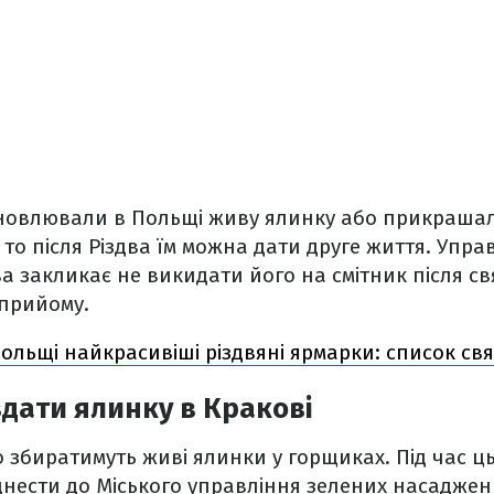
ановлювали в Польщі живу ялинку або прикраша
 то після Різдва їм можна дати друге життя. Упра
 закликає не викидати його на смітник після свя
 прийому.
Польщі найкрасивіші різдвяні ярмарки: список св
дати ялинку в Кракові
го збиратимуть живі ялинки у горщиках. Під час ць
нести до Міського управління зелених насаджен