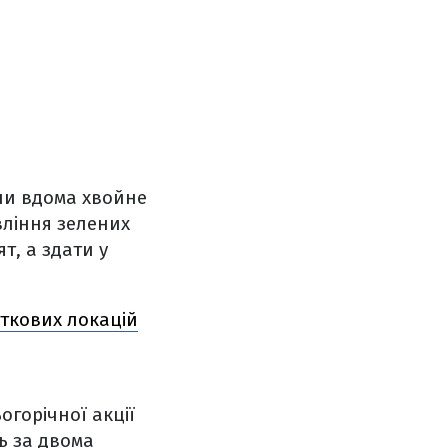
ли вдома хвойне
вління зелених
т, а здати у
яткових локацій
огорічної акції
ь за двома