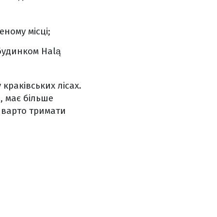
ному місці;
будинком Halą
 краківських лісах.
, має більше
е варто тримати