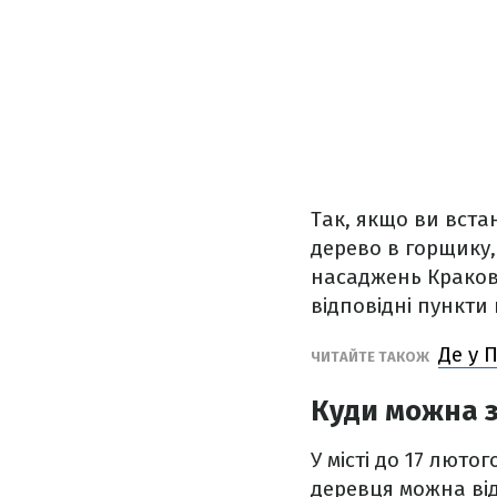
Так, якщо ви вст
дерево в горщику,
насаджень Кракова
відповідні пункти
Де у 
ЧИТАЙТЕ ТАКОЖ
Куди можна з
У місті до 17 люто
деревця можна від