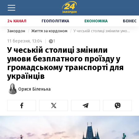
24 КАНАЛ
ГЕОПОЛІТИКА
ЕКОНОМІКА
БІЗНЕС
Закордон
Життя за кордоном
У чеській столиці змінили умови безплатного проїзду у громадському транспорті для українців
11 березня,
13:04
1
У чеській столиці змінили
умови безплатного проїзду у
громадському транспорті для
українців
Орися Біленька