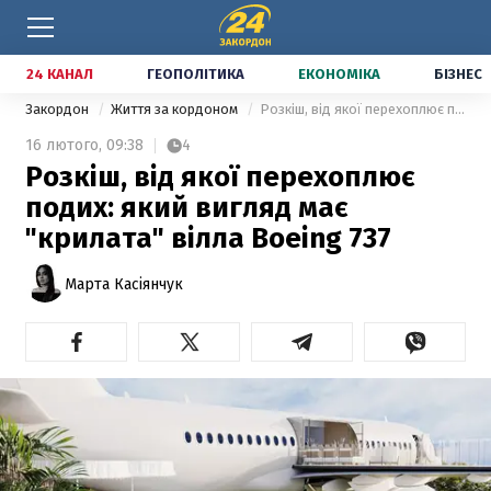
24 КАНАЛ
ГЕОПОЛІТИКА
ЕКОНОМІКА
БІЗНЕС
Закордон
Життя за кордоном
Розкіш, від якої перехоплює подих: який вигляд має "крилата" вілла Boeing 737
16 лютого,
09:38
4
Розкіш, від якої перехоплює
подих: який вигляд має
"крилата" вілла Boeing 737
Марта Касіянчук