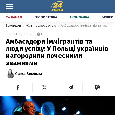
24 КАНАЛ
ГЕОПОЛІТИКА
ЕКОНОМІКА
БІЗНЕС
Закордон
Життя за кордоном
Амбасадори іммігрантів та люди успіху: У Польщі українців нагородили почесними званнями
1 жовтня,
13:02
1
Амбасадори іммігрантів та
люди успіху: У Польщі українців
нагородили почесними
званнями
Орися Біленька