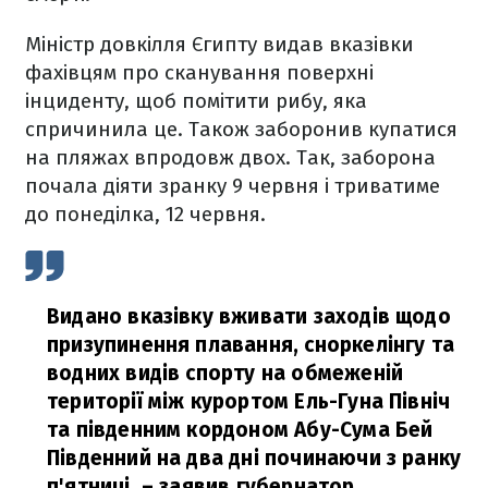
Міністр довкілля Єгипту видав вказівки
фахівцям про сканування поверхні
інциденту, щоб помітити рибу, яка
спричинила це. Також заборонив купатися
на пляжах впродовж двох. Так, заборона
почала діяти зранку 9 червня і триватиме
до понеділка, 12 червня.
Видано вказівку вживати заходів щодо
призупинення плавання, сноркелінгу та
водних видів спорту на обмеженій
території між курортом Ель-Гуна Північ
та південним кордоном Абу-Сума Бей
Південний на два дні починаючи з ранку
п'ятниці,
– заявив губернатор