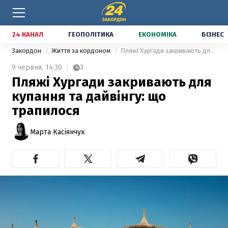
24 КАНАЛ
ГЕОПОЛІТИКА
ЕКОНОМІКА
БІЗНЕС
Закордон
Життя за кордоном
Пляжі Хургади закривають для купання та дайвінгу: що трапилося
9 червня,
14:30
3
Пляжі Хургади закривають для
купання та дайвінгу: що
трапилося
Марта Касіянчук