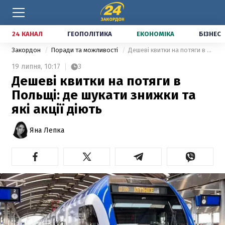
24 КАНАЛ
ГЕОПОЛІТИКА
ЕКОНОМІКА
БІЗНЕС
Закордон
Поради та можливості
Дешеві квитки на потяги в Польщі: де шукати знижки та які акції діють
19 липня,
10:17
3
Дешеві квитки на потяги в
Польщі: де шукати знижки та
які акції діють
Яна Лепка