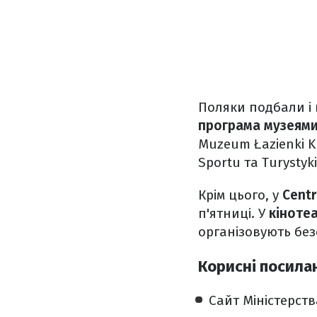
Поляки подбали і 
програма музеями
Muzeum Łazienki 
Sportu та Turystyk
Крім цього, у
Centr
п'ятниці. У
кіноте
організовують без
Корисні посилан
Сайт Міністерств