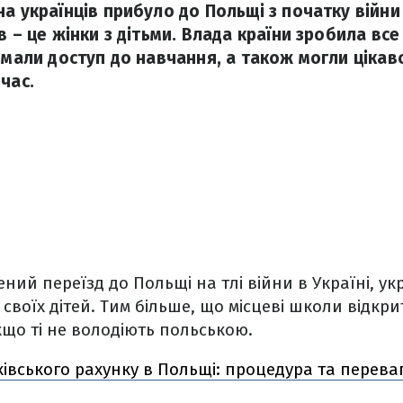
а українців прибуло до Польщі з початку війни 
в – це жінки з дітьми. Влада країни зробила вс
 мали доступ до навчання, а також могли цікав
час.
ний переїзд до Польщі на тлі війни в Україні, ук
 своїх дітей. Тим більше, що місцеві школи відкр
якщо ті не володіють польською.
ківського рахунку в Польщі: процедура та перева