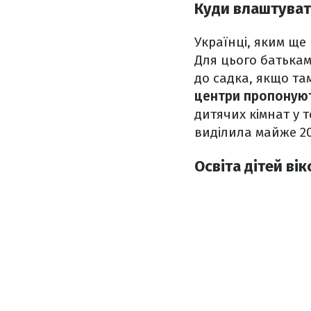
Куди влаштувати
Українці, яким ще
Для цього батькам
до садка, якщо там
центри пропонуют
дитячих кімнат у т
виділила майже 20
Освіта дітей вік