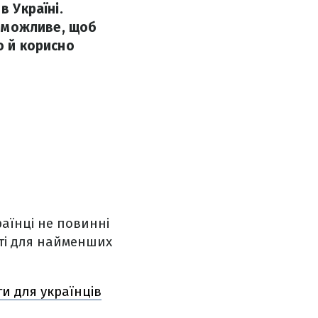
в Україні.
е можливе, щоб
о й корисно
раїнці не повинні
иті для найменших
ги для українців