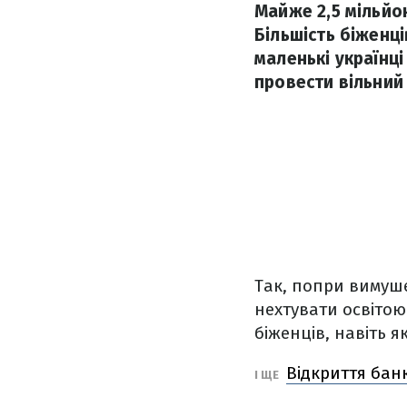
Майже 2,5 мільйон
Більшість біженці
маленькі українці
провести вільний 
Так, попри вимуше
нехтувати освітою
біженців, навіть 
Відкриття бан
І ЩЕ