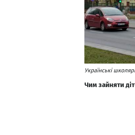
Українські школяр
Чим зайняти діт