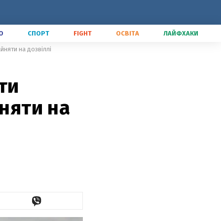
О
СПОРТ
FIGHT
ОСВІТА
ЛАЙФХАКИ
йняти на дозвіллі
ти
йняти на