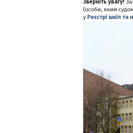
Зверніть увагу!
За
(особи, яким суд
у
Реєстрі шкіл та 