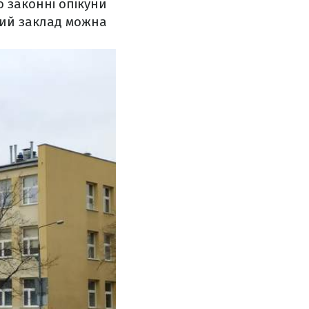
 законні опікуни
ний заклад можна