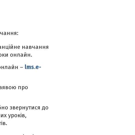
вчання:
танційне навчання
роки онлайн.
 онлайн –
lms.e-
заявою про
бно звернутися до
их уроків,
ів.