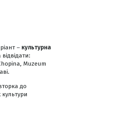
аріант –
культурна
відвідати:
Chopina, Muzeum
аві.
івторка до
х культури