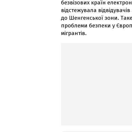
безвізових країн електро
відстежувала відвідувачів з
до Шенгенської зони. Та
проблеми безпеки у Європ
мігрантів.