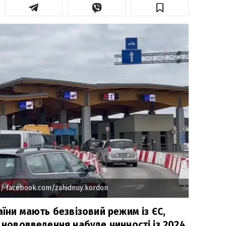
/ facebook.com/zahidnuy.kordon
раїни мають безвізовий режим із ЄС,
е нововведення набуде чинності із 2024