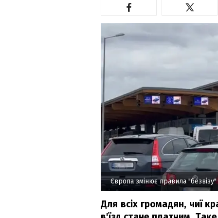
Європа змінює правила "безвізу"
Для всіх громадян, чиї к
в'їзд стане платним. Так