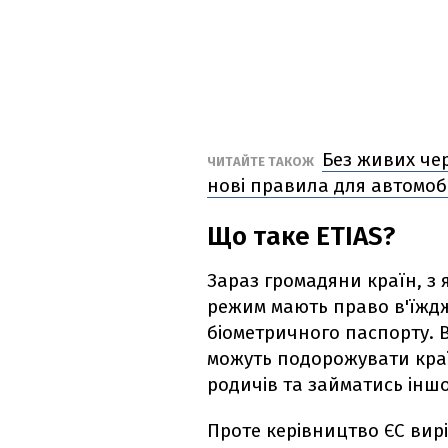
Без живих чер
ЧИТАЙТЕ ТАКОЖ
нові правила для автомобіл
Що таке ETIAS?
Зараз громадяни країн, з 
режим мають право в'їждж
біометричного паспорту. В
можуть подорожувати краї
родичів та займатись ін
Проте керівництво ЄС ви