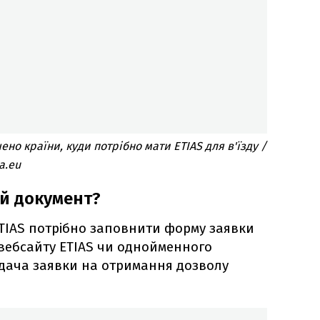
но країни, куди потрібно мати ETIAS для в'їзду /
.eu​
ий документ?
TIAS потрібно заповнити форму заявки
вебсайту ETIAS чи однойменного
одача заявки на отримання дозволу