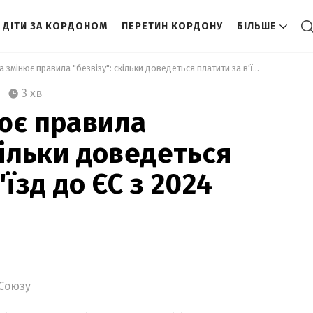
ДІТИ ЗА КОРДОНОМ
ПЕРЕТИН КОРДОНУ
БІЛЬШЕ
 Європа змінює правила "безвізу": скільки доведеться платити за в'їзд до ЄС з 2024 року 
3 хв
ює правила
кільки доведеться
'їзд до ЄС з 2024
 Союзу