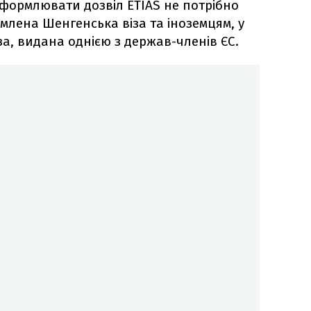
формлювати дозвіл ETIAS не потрібно
млена Шенгенська віза та іноземцям, у
за, видана однією з держав-членів ЄС.