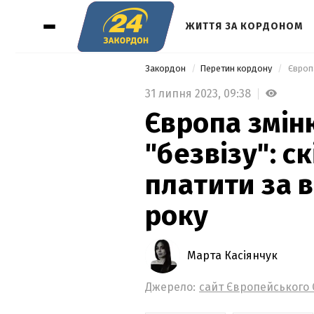
ЖИТТЯ ЗА КОРДОНОМ
Закордон
Перетин кордону
31 липня 2023,
09:38
Європа змін
"безвізу": с
платити за в
року
Марта Касіянчук
Джерело:
сайт Європейського