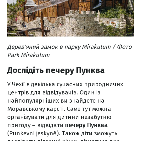
Дерев'яний замок в парку Mirakulum / Фото
Park Mirakulum
Дослідіть печеру Пунква
У Чехії є декілька сучасних природничих
центрів для відвідувачів. Один із
найпопулярніших ви знайдете на
Моравському карсті. Саме тут можна
організувати для дитини незабутню
пригоду – відвідати
печеру Пунква
(Punkevní jeskyně). Також діти зможуть