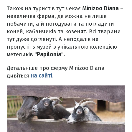
Також на туристів тут чекає
Minizoo Diana
–
невеличка ферма, де можна не лише
побачити, а й погодувати та погладити
коней, кабанчиків та козенят. Всі тварини
тут дуже доглянуті. А неподалік не
пропустіть музей з унікальною колекцією
метеликів
"‎Papilonia".
Детальніше про ферму Minizoo Diana
дивіться
на сайті.