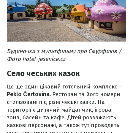
Будиночки з мультфільму про Смурфиків /
Фото hotel-jesenice.cz
Село чеських казок
Це ще один цікавий готельний комплекс –
Peklo Čertovina.
Ресторан та його номери
стилізовані під різні чеські казки. На
території є дитячий майданчик, ігрова
зона, басейн та кафе. Дітей розважають
казкові персонажі, а також тут проводять
шоу, тематичні змагання на природі та