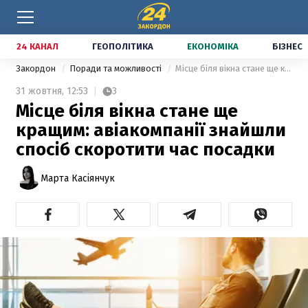
24 КАНАЛ
ГЕОПОЛІТИКА
ЕКОНОМІКА
БІЗНЕС
Закордон
Поради та можливості
Місце біля вікна стане ще кращим: авіакомпанії знайшли спосіб скоротити час посадки
31 жовтня,
12:53
3
Місце біля вікна стане ще
кращим: авіакомпанії знайшли
спосіб скоротити час посадки
Марта Касіянчук