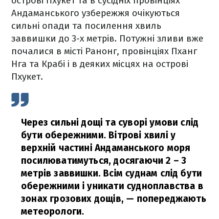
острові Пхукет та в сусідніх провінціях
Андаманського узбережжя очікуються
сильні опади та посилення хвиль
заввишки до 3-х метрів. Потужні зливи вже
почалися в місті Ранонг, провінціях Пханг
Нга та Крабі і в деяких місцях на острові
Пхукет.
Через сильні дощі та суворі умови слід
бути обережними. Вітрові хвилі у
верхній частині Андаманського моря
посилюватимуться, досягаючи 2 – 3
метрів заввишки. Всім суднам слід бути
обережними і уникати судноплавства в
зонах грозових дощів,
— попереджають
метеорологи.