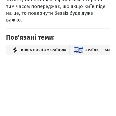
тим часом попереджає, що якщо Київ піде
на це, то повернути безвіз буде дуже
важко.
Пов'язані теми:
ВІЙНА РОСІЇ З УКРАЇНОЮ
ІЗРАЇЛЬ
БІЖЕН