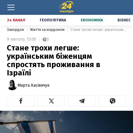
24 КАНАЛ
ГЕОПОЛІТИКА
ЕКОНОМІКА
БІЗНЕС
Закордон
Життя за кордоном
Стане трохи легше: українським біженцям спростять проживання в Ізраїлі
9 лютого,
13:05
3
Стане трохи легше:
українським біженцям
спростять проживання в
Ізраїлі
Марта Касіянчук