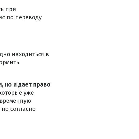
ть при
ис по переводу
дно находиться в
формить
, но и дает право
 которые уже
 временную
 но согласно