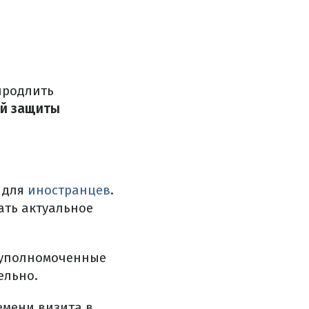
продлить
й защиты
 для
иностранцев
.
ать актуальное
т уполномоченные
ельно.
емени визита в