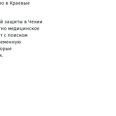
но в Краевые
й защиты в Чехии
атно медицинское
т с поиском
временную
торые
и.