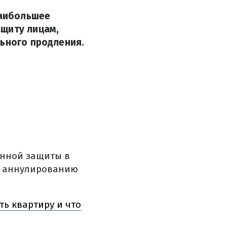
наибольшее
ащиту лицам,
льного продления.
енной защиты в
му аннулированию
ть квартиру и что