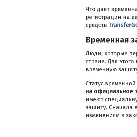
Что дает временна
регистрации на е
средств
TransferG
Временная з
Люди, которые пе
стране. Для этог
временную защиту
Статус временно
на официальное 
имеют специальну
защиту. Сначала в
изменениям в зако