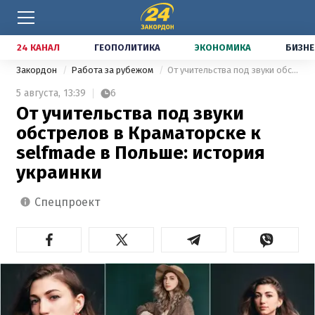
24 КАНАЛ
ГЕОПОЛИТИКА
ЭКОНОМИКА
БИЗНЕ
Закордон
Работа за рубежом
От учительства под звуки обстрелов в Краматорске к selfmade в Польше: история украинки
5 августа,
13:39
6
От учительства под звуки
обстрелов в Краматорске к
selfmade в Польше: история
украинки
спецпроект