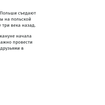
и Польши съедают
лы на польской
 три века назад.
акануне начала
важно провести
 друзьями в