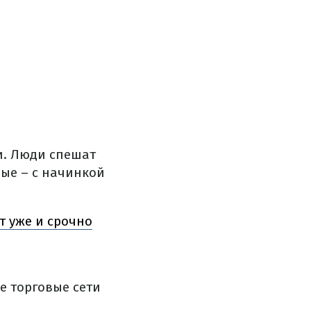
и. Люди спешат
ые – с начинкой
т уже и срочно
е торговые сети