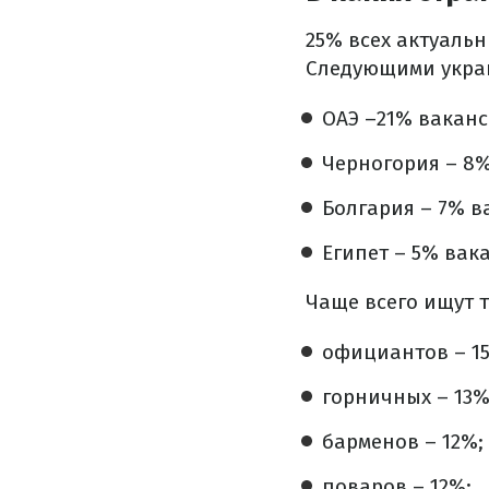
25% всех актуаль
Следующими украи
ОАЭ –21% ваканс
Черногория – 8%
Болгария – 7% в
Египет – 5% вак
Чаще всего ищут 
официантов – 1
горничных – 13%
барменов – 12%;
поваров – 12%;