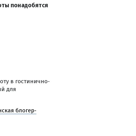
боты понадобятся
оту в гостинично-
ий для
нская блогер-