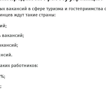
ных вакансий в сфере туризма и гостеприимства 
нцев ждут такие страны:
ий;
 вакансий;
акансий;
ансий.
таких работников:
5%;
;