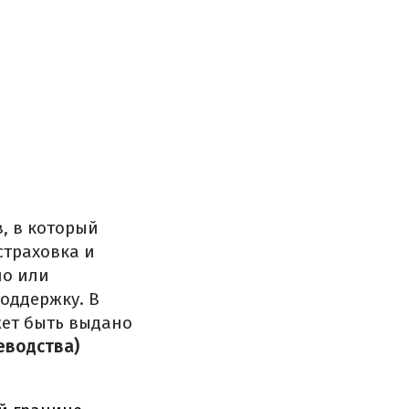
, в который
страховка и
но или
оддержку. В
жет быть выдано
оеводства)