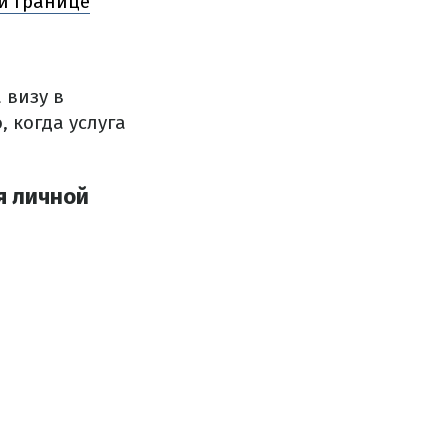
й границе
 визу в
, когда услуга
я личной