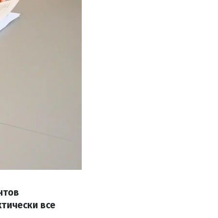
нтов
ктически все