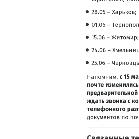
28.05
–
Харьков;
01.06
–
Тернополь
15.06
–
Житомир;
24.06
–
Хмельниц
25.06
–
Черновц
Напомним,
с 15 м
почте изменились
предварительной 
ждать звонка с к
телефонного разг
документов по поч
Связанные т