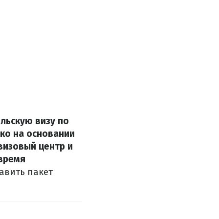
ольскую визу по
ко на основании
визовый центр и
время
равить пакет