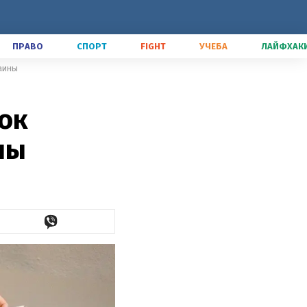
ПРАВО
СПОРТ
FIGHT
УЧЕБА
ЛАЙФХАК
раины
ок
ны