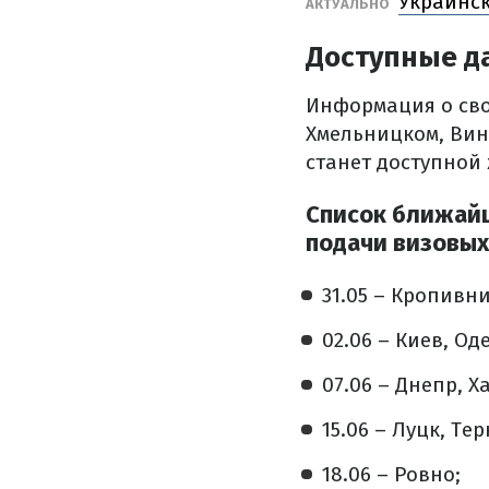
Украинск
АКТУАЛЬНО
Доступные 
Информация о сво
Хмельницком, Вин
станет доступной
Список ближайш
подачи визовых
31.05
–
Кропивниц
02.06
–
Киев, Оде
07.06
–
Днепр, Х
15.06
–
Луцк, Тер
18.06
–
Ровно;