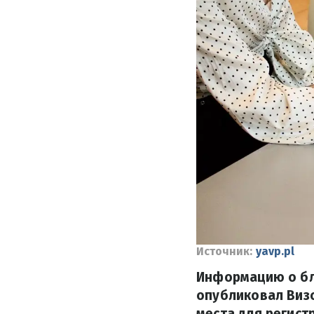
Источник:
yavp.pl
Информацию о бл
опубликовал Визо
места для регист