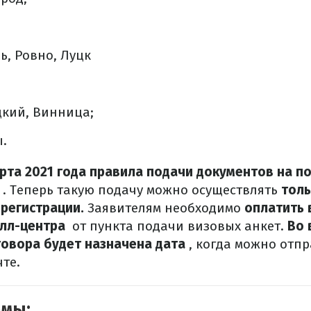
, Ровно, Луцк
кий, Винница;
ы.
арта 2021 года правила подачи документов на п
.
Теперь такую подачу можно осуществлять
толь
регистрации.
Заявителям необходимо
оплатить 
олл-центра
от пункта подачи визовых анкет.
Во 
овора будет назначена дата
, когда можно отп
те.
емы: