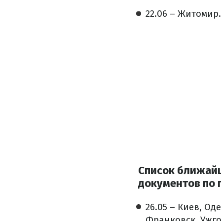
22.06
–
Житомир
Список ближайш
документов по 
26.05
–
Киев, Оде
Франковск, Ужго