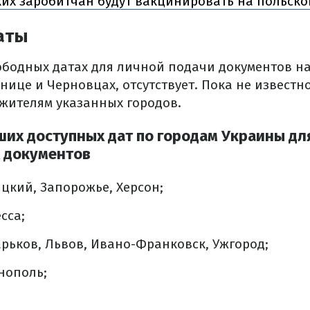
их заробитчан будут вакцинировать на польско
даты
бодных датах для личной подачи документов на
нице и Черновцах, отсутствует.
Пока не известно
 жителям указанных городов.
их доступных дат по городам Украины дл
 документов
кий, Запорожье, Херсон;
сса;
арьков, Львов, Ивано-Франковск, Ужгород;
нополь;