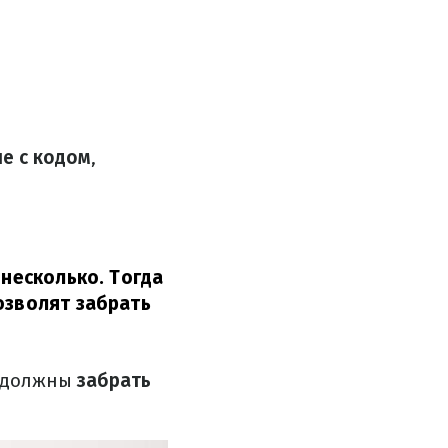
е с кодом
,
 несколько. Тогда
озволят забрать
, должны
забрать