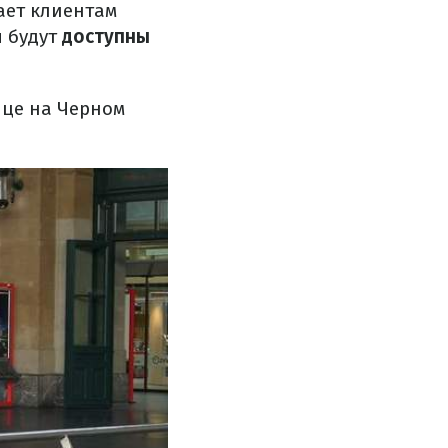
ает клиентам
ы будут
доступны
ице на Черном