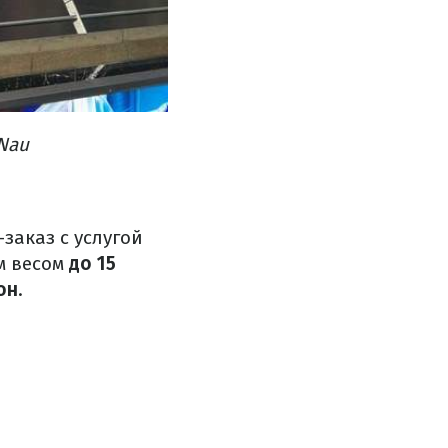
 Nau
заказ с услугой
м весом
до 15
он
.