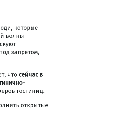
юди, которые
ой волны
искуют
под запретом,
ет, что
сейчас в
тинично-
еров гостиниц.
олнить открытые