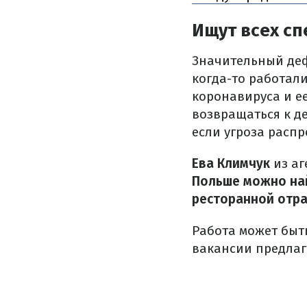
Ищут всех с
Значительный деф
когда-то работал
коронавируса и е
возвращаться к де
если угроза распр
Ева Климчук
из аг
Польше можно най
ресторанной отра
Работа может быть
вакансии предлаг