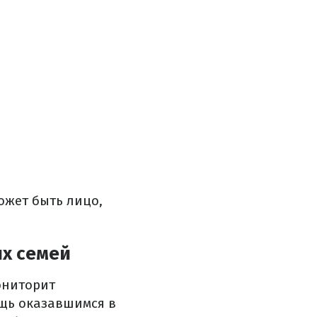
ожет быть лицо,
их семей
ониторит
щь оказавшимся в