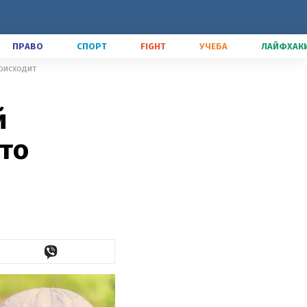
ПРАВО
СПОРТ
FIGHT
УЧЕБА
ЛАЙФХАК
роисходит
й
то