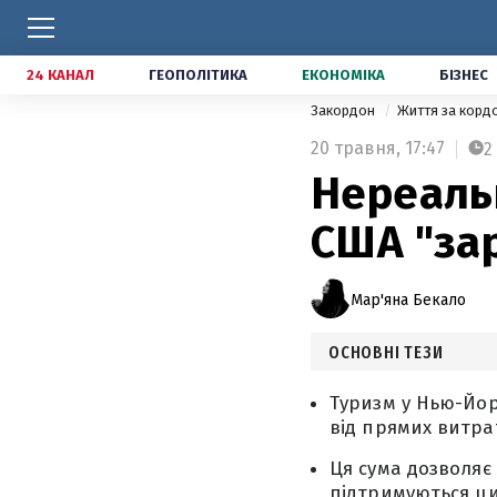
24 КАНАЛ
ГЕОПОЛІТИКА
ЕКОНОМІКА
БІЗНЕС
Закордон
Життя за кор
20 травня,
17:47
2
Нереальн
США "за
Мар'яна Бекало
ОСНОВНІ ТЕЗИ
Туризм у Нью-Йор
від прямих витра
Ця сума дозволяє 
підтримуються ц