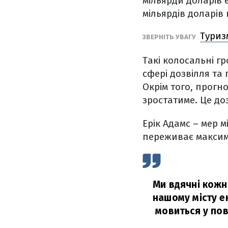
мільярди доларів 
мільярдів доларів
Туриз
ЗВЕРНІТЬ УВАГУ
Такі колосальні г
сфері дозвілля та 
Окрім того, прогн
зростатиме. Це до
Ерік Адамс – мер м
переживає максима
Ми вдячні кожно
нашому місту ек
мовиться у пов