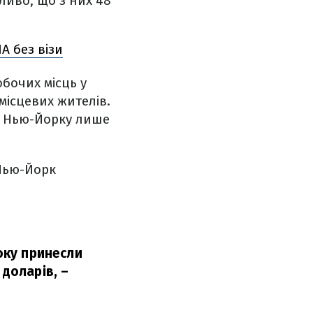
иво, що з них 48
А без візи
обочих місць у
місцевих жителів.
 у Нью-Йорку лише
 Нью-Йорк
року принесли
 доларів,
–