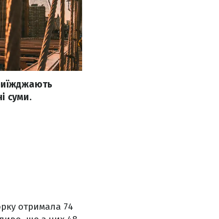
приїжджають
і суми.
орку отримала 74