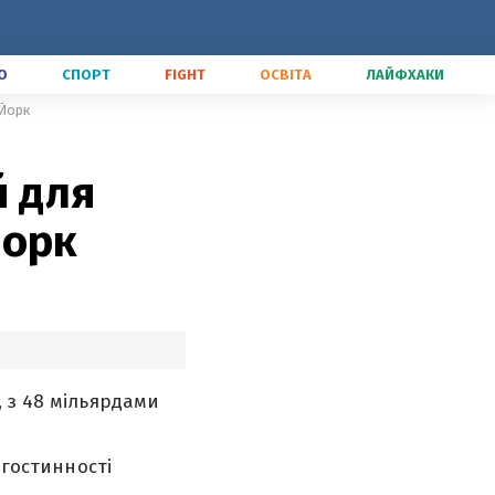
О
СПОРТ
FIGHT
ОСВІТА
ЛАЙФХАКИ
-Йорк
й для
Йорк
 з 48 мільярдами
 гостинності