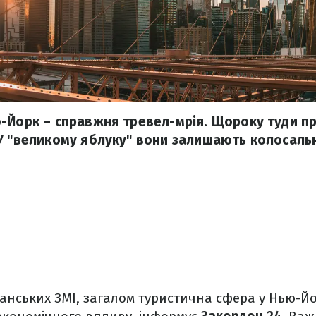
-Йорк – справжня тревел-мрія. Щороку туди 
У "великому яблуку" вони залишають колосальн
анських ЗМІ, загалом туристична сфера у Нью-Й