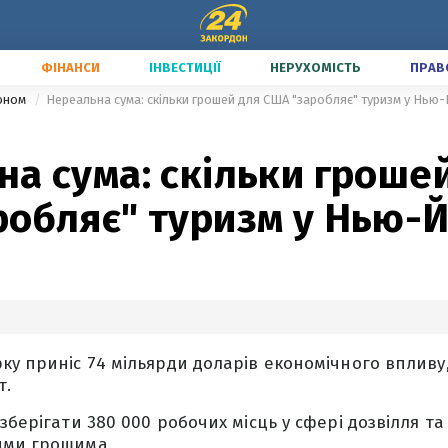
ФІНАНСИ
ІНВЕСТИЦІЇ
НЕРУХОМІСТЬ
ПРАВ
доном
Нереальна сума: скільки грошей для США "заробляє" туризм у Нью
а сума: скільки гроше
робляє" туризм у Нью-
ку приніс 74 мільярди доларів економічного впливу,
т.
зберігати 380 000 робочих місць у сфері дозвілля та
ими грошима.