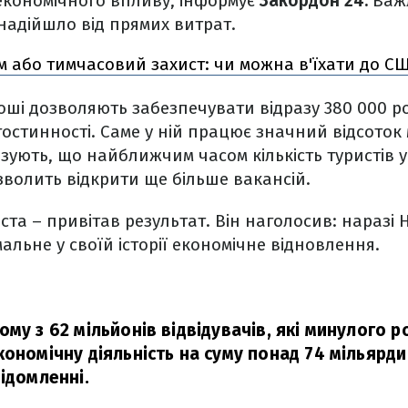
економічного впливу, інформує
Закордон 24.
Важл
 надійшло від прямих витрат.
м або тимчасовий захист: чи можна в'їхати до СШ
роші дозволяють забезпечувати відразу 380 000 р
гостинності. Саме у ній працює значний відсоток 
озують, що найближчим часом кількість туристів
зволить відкрити ще більше вакансій.
іста – привітав результат. Він наголосив: наразі
льне у своїй історії економічне відновлення.
му з 62 мільйонів відвідувачів, які минулого 
ономічну діяльність на суму понад 74 мільярди
ідомленні.