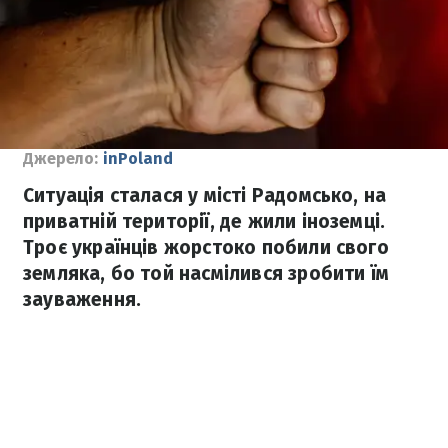
Джерело:
inPoland
Ситуація сталася у місті Радомсько, на
приватній території, де жили іноземці.
Троє українців жорстоко побили свого
земляка, бо той насмілився зробити їм
зауваження.