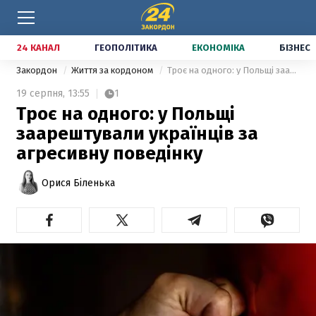
24 КАНАЛ
ГЕОПОЛІТИКА
ЕКОНОМІКА
БІЗНЕС
Закордон
Життя за кордоном
Троє на одного: у Польщі заарештували українців за агресивну поведінку
19 серпня,
13:55
1
Троє на одного: у Польщі
заарештували українців за
агресивну поведінку
Орися Біленька