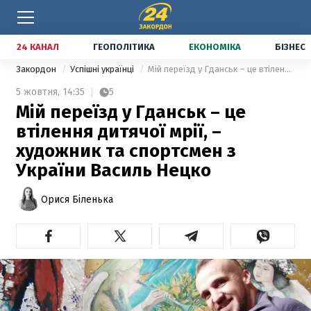
24 КАНАЛ
ГЕОПОЛІТИКА
ЕКОНОМІКА
БІЗНЕС
Закордон
Успішні українці
Мій переїзд у Гданськ – це втілення дитячої мрії, – художник та спортсмен з України Василь Нецко
5 жовтня,
14:35
5
Мій переїзд у Гданськ – це
втілення дитячої мрії, –
художник та спортсмен з
України Василь Нецко
Орися Біленька