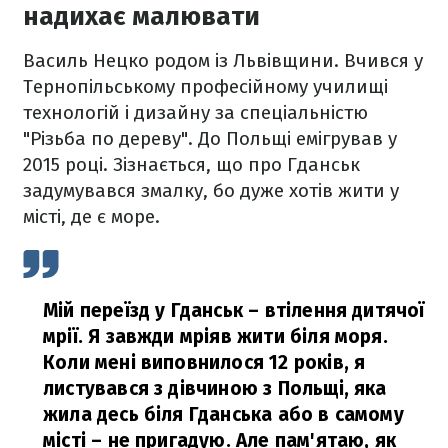
надихає малювати
Василь Нецко родом із Львівщини. Вчився у
Тернопільському професійному училищі
технологій і дизайну за спеціальністю
"Різьба по дереву". До Польщі емігрував у
2015 році. Зізнається, що про Гданськ
задумувався змалку, бо дуже хотів жити у
місті, де є море.
Мій переїзд у Гданськ – втілення дитячої
мрії. Я завжди мріяв жити біля моря.
Коли мені виповнилося 12 років, я
листувався з дівчиною з Польщі, яка
жила десь біля Гданська або в самому
місті – не пригадую. Але пам'ятаю, як