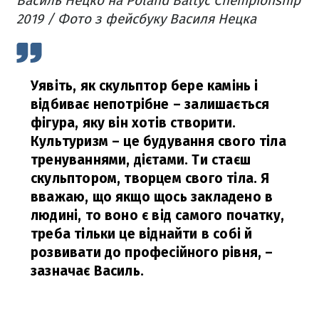
Василь Нецко на Poland Baltyc Chempionship
2019 / Фото з фейсбуку Василя Нецка
Уявіть, як скульптор бере камінь і
відбиває непотрібне – залишається
фігура, яку він хотів створити.
Культуризм – це будування свого тіла
тренуваннями, дієтами. Ти стаєш
скульптором, творцем свого тіла. Я
вважаю, що якщо щось закладено в
людині, то воно є від самого початку,
треба тільки це віднайти в собі й
розвивати до професійного рівня,
–
зазначає Василь.