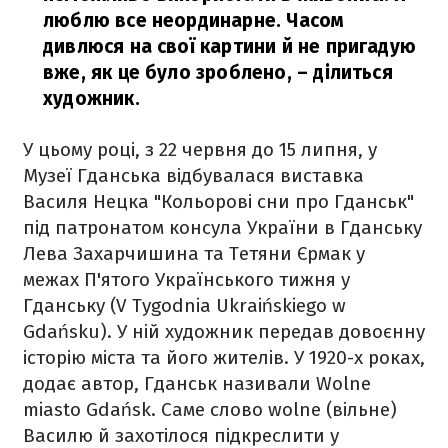
люблю все неординарне. Часом
дивлюся на свої картини й не пригадую
вже, як це було зроблено,
– ділиться
художник.
У цьому році, з 22 червня до 15 липня, у
Музеї Гданська відбувалася виставка
Василя Нецка "Кольорові сни про Гданськ"
під патронатом консула України в Гданську
Лева Захарчишина та Тетяни Єрмак у
межах П'ятого Українського тижня у
Гданську (V Tygodnia Ukraińskiego w
Gdańsku). У ній художник передав довоєнну
історію міста та його жителів. У 1920-х роках,
додає автор, Гданськ називали Wolne
miasto Gdańsk. Саме слово wolne (вільне)
Василю й захотілося підкреслити у