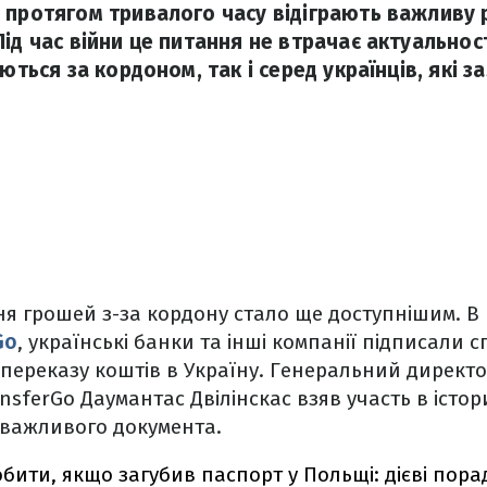
 протягом тривалого часу відіграють важливу р
ід час війни це питання не втрачає актуальност
уються за кордоном, так і серед українців, які 
я грошей з-за кордону стало ще доступнішим. В к
Go
, українські банки та інші компанії підписали с
ереказу коштів в Україну. Генеральний директо
nsferGo Даумантас Двілінскас взяв участь в істор
 важливого документа.
бити, якщо загубив паспорт у Польщі: дієві пора