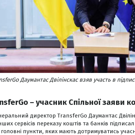
sferGo Даумантас Двілінскас взяв участь в підпис
sferGo – учасник Спільної заяви ко
енеральний директор TransferGo Даумантас Двілін
ших сервісів переказу коштів та банків підписали
ь головні пункти, яких мають дотримуватись учас