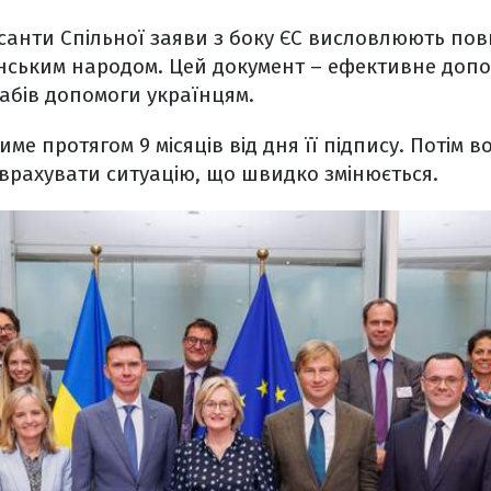
исанти Спільної заяви з боку ЄС висловлюють повн
їнським народом. Цей документ – ефективне доп
абів допомоги українцям.
име протягом 9 місяців від дня її підпису. Потім в
врахувати ситуацію, що швидко змінюється.