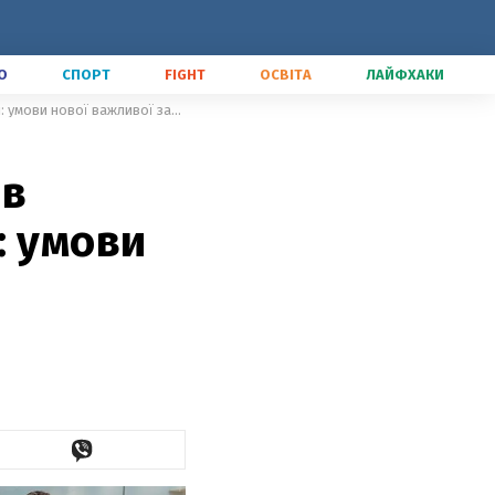
О
СПОРТ
FIGHT
ОСВІТА
ЛАЙФХАКИ
Грошові перекази з-за кордону в Україну стали ще доступнішими: умови нової важливої заяви
 в
: умови