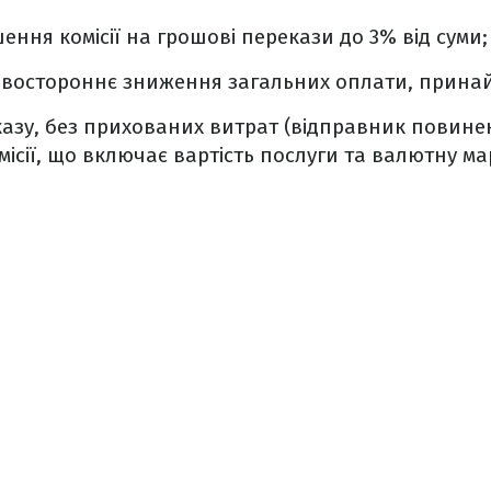
ння комісії на грошові перекази до 3% від суми;
двостороннє зниження загальних оплати, принайм
казу, без прихованих витрат (відправник повине
місії, що включає вартість послуги та валютну м