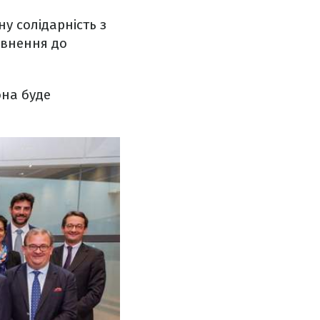
у солідарність з
овнення до
она буде