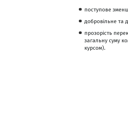
поступове зменше
добровільне та 
прозорість пере
загальну суму ко
курсом).