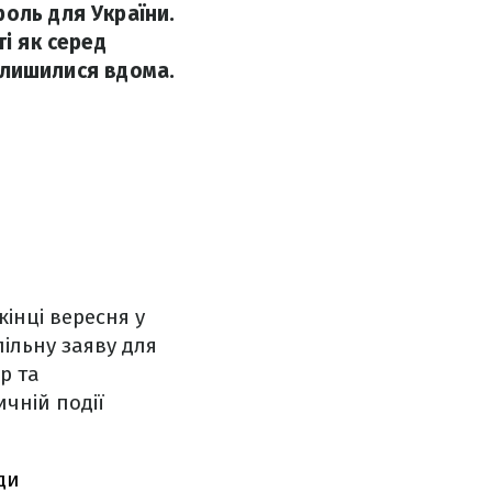
оль для України.
і як серед
залишилися вдома.
інці вересня у
пільну заяву для
р та
ичній події
ди