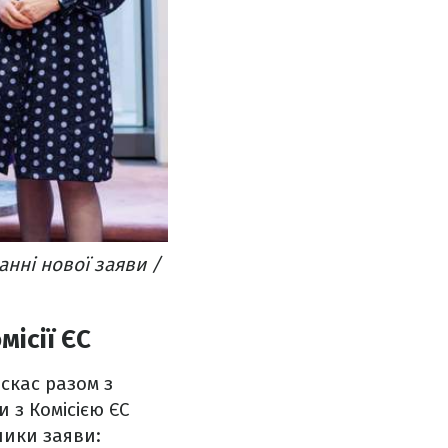
анні нової заяви /
місії ЄС
скас разом з
 з Комісією ЄС
ники заяви: