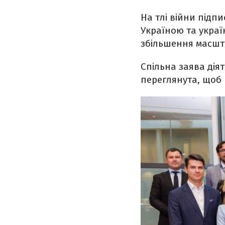
На тлі війни підп
Україною та укра
збільшення масшт
Спільна заява діят
переглянута, щоб 