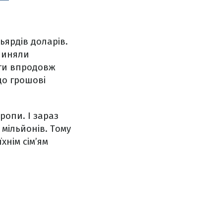
ьярдів доларів.
ипиняли
шти впродовж
що грошові
ропи. І зараз
 мільйонів. Тому
хнім сім’ям