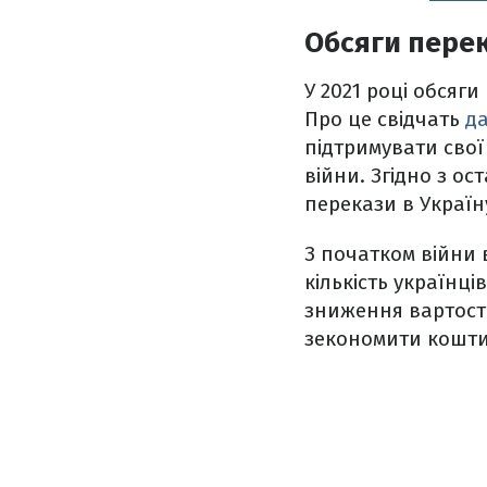
Обсяги перек
У 2021 році обсяг
Про це свідчать
да
підтримувати свої
війни. Згідно з ос
перекази в Україну
З початком війни в
кількість українці
зниження вартості
зекономити кошти