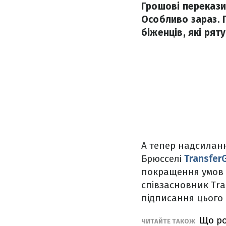
Грошові перекази
Особливо зараз. П
біженців, які рят
А тепер надсиланн
Брюсселі
Transfer
покращення умов п
співзасновник Tra
підписання цього
Що ро
ЧИТАЙТЕ ТАКОЖ