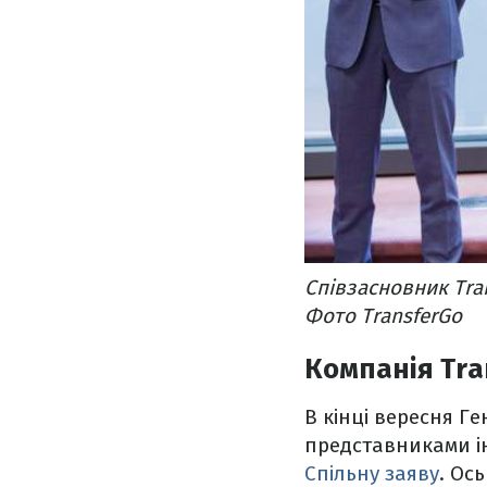
Співзасновник Tran
Фото TransferGo
Компанія Tran
В кінці вересня Г
представниками ін
Спільну заяву
. Ос