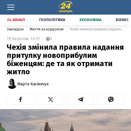
24 КАНАЛ
ГЕОПОЛІТИКА
ЕКОНОМІКА
БІЗНЕС
Закордон
Життя за кордоном
Чехія змінила правила надання притулку новоприбулим біженцям: де та як отримати житло
19 березня,
14:31
3
Чехія змінила правила надання
притулку новоприбулим
біженцям: де та як отримати
житло
Марта Касіянчук