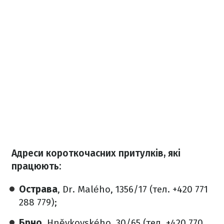
Адреси короткочасних притулків, які
працюють:
Острава
, Dr. Malého, 1356/17 (тел. +420 771
288 779);
Брно
, Hněvkovského, 30/65 (тел. +420 770