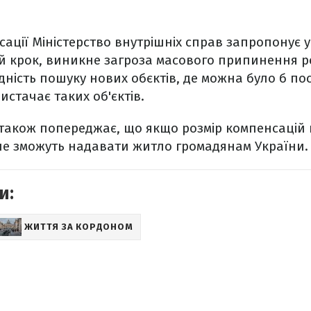
ації Міністерство внутрішніх справ запропонує 
цей крок, виникне загроза масового припинення 
дність пошуку нових обєктів, де можна було б пос
вистачає таких об'єктів.
в також попереджає, що якщо розмір компенсацій 
не зможуть надавати житло громадянам України.
и:
ЖИТТЯ ЗА КОРДОНОМ