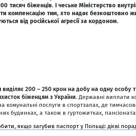
0 тисяч біженців. І чеське Міністерство внутр
ти компенсацію тим, хто надає безкоштовно ж
уються від російської агресії за кордоном.
я виділяє 200 – 250 крон на добу на одну особу 
хисток біженцям з України
. Державні виплати 
на комунальні послуги в спортзалах, де тимчас
них будинках, а також в гуртожитках, пансіонатах
бити, якщо загубив паспорт у Польщі: дієві пора