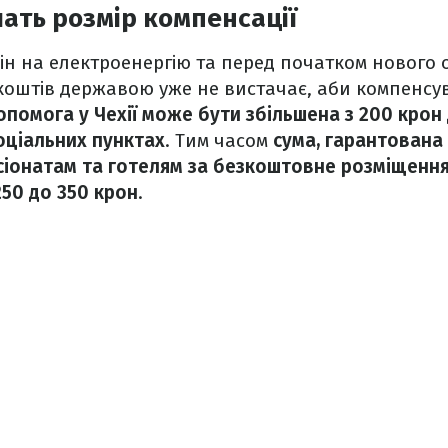
шать розмір компенсації
цін на електроенергію та перед початком нового
коштів державою уже не вистачає, аби компенсу
опомога у Чехії може бути збільшена з 200 крон
соціальних пунктах
. Тим часом
сума, гарантован
сіонатам та готелям за безкоштовне розміщенн
250 до 350 крон
.