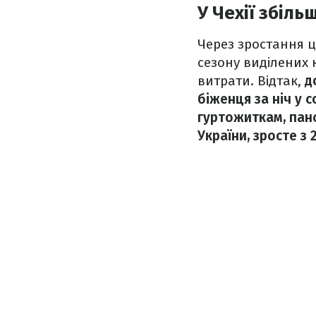
У Чехії збіль
Через зростання 
сезону виділених 
витрати. Відтак,
д
біженця за ніч у 
гуртожиткам, пан
України, зросте з 