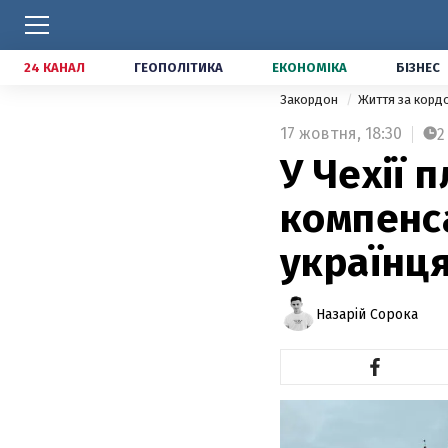
24 КАНАЛ
ГЕОПОЛІТИКА
ЕКОНОМІКА
БІЗНЕС
Закордон
Життя за кор
17 жовтня,
18:30
2
У Чехії 
компенса
українц
Назарій Сорока