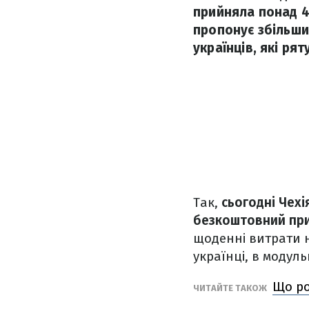
прийняла понад 40
пропонує збільши
українців, які рят
Так,
сьогодні Чехі
безкоштовний при
щоденні витрати 
українці, в модуль
Що ро
ЧИТАЙТЕ ТАКОЖ