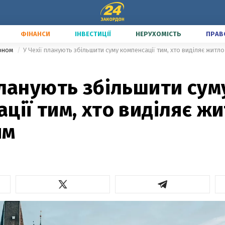
ФІНАНСИ
ІНВЕСТИЦІЇ
НЕРУХОМІСТЬ
ПРАВ
доном
У Чехії планують збільшити суму компенсації тим, хто виділяє житл
планують збільшити сум
ції тим, хто виділяє ж
ям