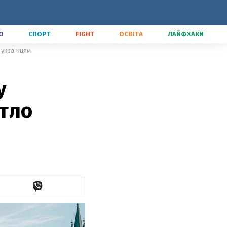
О
СПОРТ
FIGHT
ОСВІТА
ЛАЙФХАКИ
о українцям
у
итло