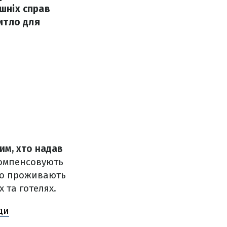
ішніх справ
итло для
тим, хто надав
компенсовують
ово проживають
 та готелях.
ди