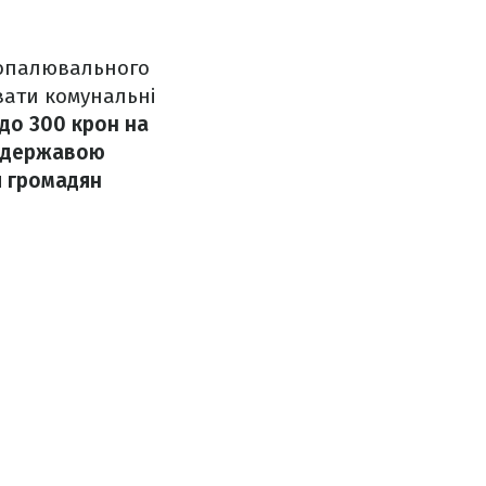
 опалювального
вати комунальні
 до 300 крон на
а державою
я громадян