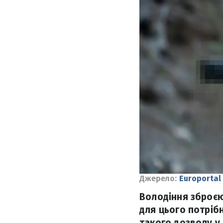
Джерело:
Еuroportal
Володіння зброєю
для цього потрібн
такого дозволу у