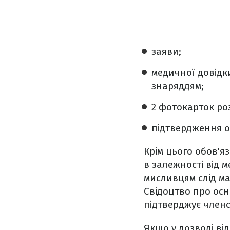
заяви;
медичної довідк
знаряддям;
2 фотокарток ро
підтвердження о
Крім цього обов'яз
в залежності від 
мисливцям слід ма
Свідоцтво про осн
підтверджує членс
Якщо у дозволі в