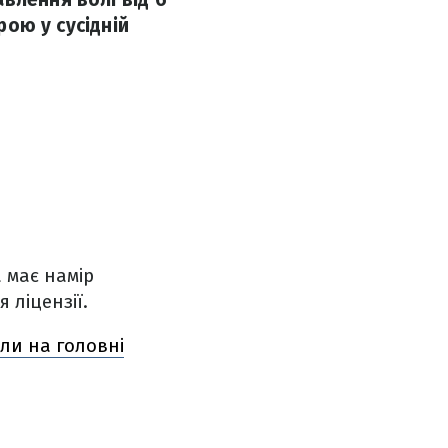
рою у сусідній
 має намір
 ліцензії.
іли на головні