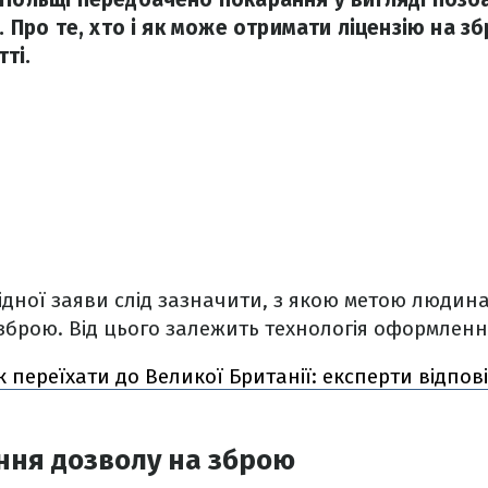
в. Про те, хто і як може отримати ліцензію на зб
тті.
ідної заяви слід зазначити, з якою метою людина
брою. Від цього залежить технологія оформлення
к переїхати до Великої Британії: експерти відпов
ння дозволу на зброю