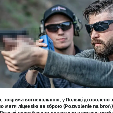
, зокрема вогнепальною, у Польщі дозволено 
о мати ліцензію на зброю (Pozwolenie na broń).
 Польщі передбачено покарання у вигляді позба