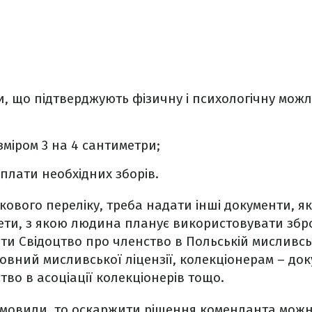
и, що підтверджують фізичну і психологічну можл
зміром 3 на 4 сантиметри;
плати необхідних зборів.
кового переліку, треба надати інші документи, як
мети, з якою людина планує використовувати зб
ти Свідоцтво про членство в Польській мисливськ
овний мисливської ліцензії, колекціонерам – до
тво в асоціації колекціонерів тощо.
ідмовили, то оскаржити рішення коменданта мож