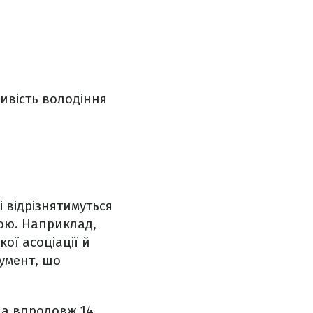
ивість володіння
і відрізнятимуться
рою. Наприклад,
ої асоціації й
кумент, що
на впродовж 14