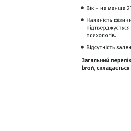
Вік – не менше 21
Наявність фізич
підтверджується 
психологів.
Відсутність зале
Загальний перелік
broń, складається 