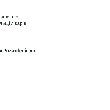
брою, що
ьщі лікарів і
я Pozwolenie na