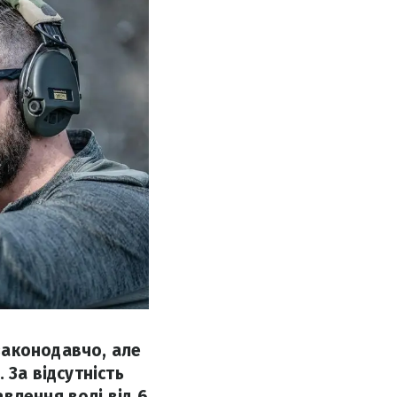
законодавчо, але
 За відсутність
влення волі від 6