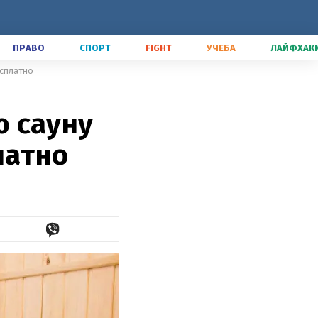
ПРАВО
СПОРТ
FIGHT
УЧЕБА
ЛАЙФХАК
есплатно
 сауну
латно