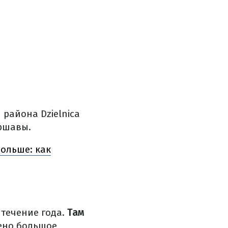
района Dzielnica
ршавы.
ольше: как
 течение года.
Там
ено большое