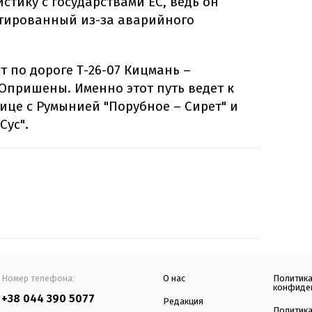
стику с государствами ЕС, ведь он
тированный из-за аварийного
 по дороге Т-26-07 Кицмань –
Опришены. Именно этот путь ведет к
ице с Румынией "Порубное – Сирет" и
Сус".
Номер телефона:
О нас
Политик
конфиде
+38 044 390 5077
Редакция
Политик