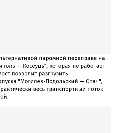
альтернативой паромной переправе на
поль — Косеуць", которая не работает
мост позволит разгрузить
пуска "Могилев-Подольский — Отач",
практически весь транспортный поток
ой.