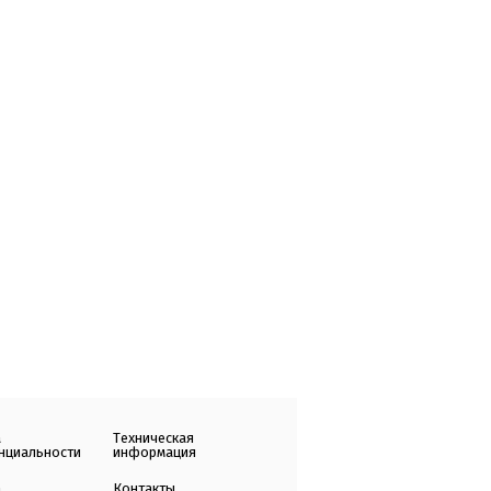
а
Техническая
нциальности
информация
а
Контакты