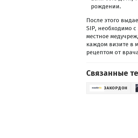
рождении.
После этого выда
SIP, необходимо с
местное медучрежд
каждом визите в м
рецептом от врача
Связанные т
ЗАКОРДОН