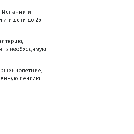
е Испании и
ги и дети до 26
алтерию,
ить необходимую
вершеннолетние,
твенную пенсию