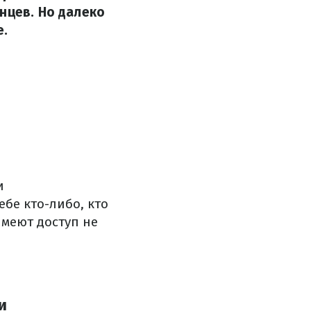
нцев. Но далеко
е.
и
бе кто-либо, кто
имеют доступ не
и