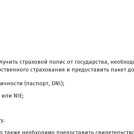
лучить страховой полис от государства, необход
рственного страхования и предоставить пакет д
ичности (паспорт, DNI);
 или NIE;
у.
 то также необходимо предоставить свидетельство