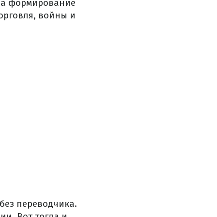
 На формирование
орговля, войны и
без переводчика.
и. Вот тогда и