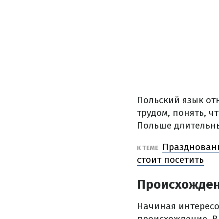
Польский язык отн
трудом, понять, ч
Польше длительн
Праздновани
К ТЕМЕ
стоит посетить
Происхожден
Начиная интересо
происхождение. В