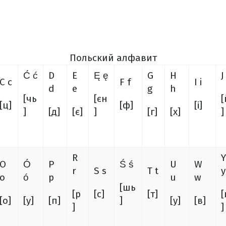
Польский алфавит
Ć ć
D
E
Ę ę
G
H
J 
C c
F f
I i
d
e
g
h
[чь
[єн
[
[ц]
[ф]
[і]
]
[д]
[є]
]
[г]
[х]
]
R
Y
O
Ó
P
Ś ś
U
W
r
S s
T t
y
o
ó
p
u
w
[шь
[р
[с]
[т]
[
[о]
[у]
[п]
]
[у]
[в]
]
]