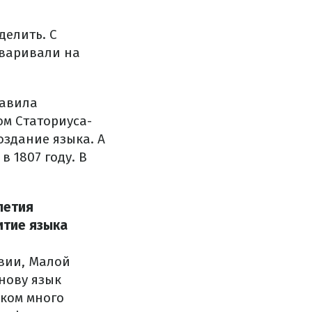
елить. С
оваривали на
равила
м Статориуса-
оздание языка. А
 1807 году. В
летия
итие языка
овии, Малой
нову язык
ском много