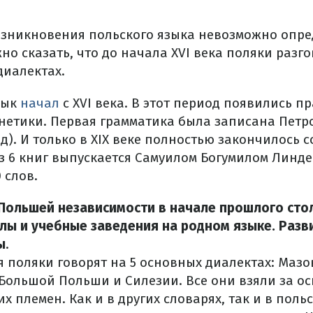
зникновения польского языка невозможно опред
о сказать, что до начала ХVI века поляки разг
диалектах.
зык
начал
с ХVI века. В этот период появились п
етики. Первая грамматика была записана Петро
од). И только в XIX веке полностью закончилось с
 6 книг выпускается Самуилом Богумилом Линде в
 слов.
Польшей независимости в начале прошлого сто
ы и учебные заведения на родном языке. Разв
ы
.
я поляки говорят на 5 основных диалектах: Маз
Большой Польши и Силезии. Все они взяли за ос
х племен. Как и в других словарях, так и в поль