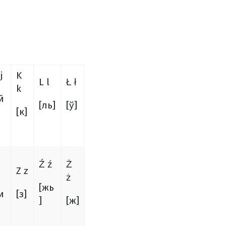
j
K
L l
Ł ł
k
й
[ль]
[ў]
[к]
Ź ź
Ż
Z z
ż
[жь
и
[з]
]
[ж]