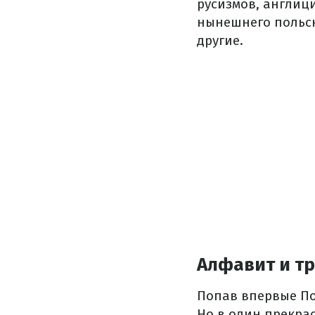
русизмов, англиц
нынешнего польск
другие.
Алфавит и т
Попав впервые По
Но в один прекра