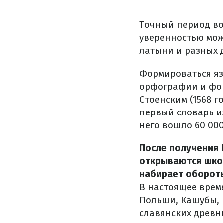
Точный период во
уверенностью можн
латыни и разных 
Формироваться я
орфографии и фон
Стоенским (1568 г
первый словарь из
него вошло 60 000
После получения 
открываются школ
набирает оборот
В настоящее врем
Польши, Кашубы, 
славянских древни