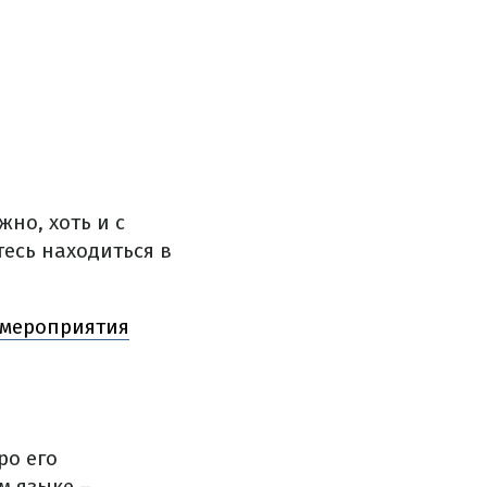
но, хоть и с
тесь находиться в
 мероприятия
ро его
м языке –