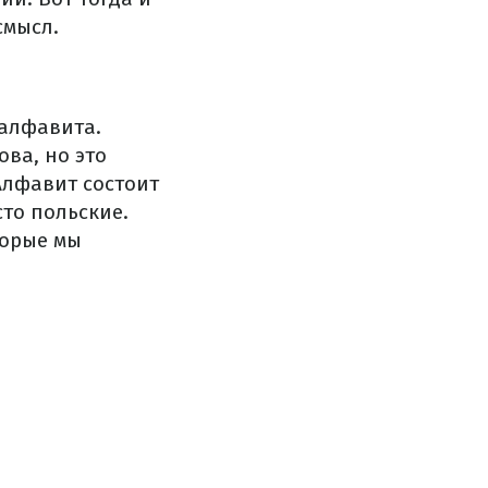
смысл.
 алфавита.
ова, но это
Алфавит состоит
сто польские.
торые мы