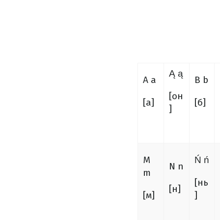
Ą ą
A a
B b
[он
[а]
[б]
]
M
Ń ń
N n
m
[нь
[н]
[м]
]