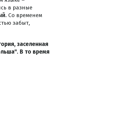
ись в разные
ый
. Со временем
стью забыт,
тория, заселенная
льша". В то время