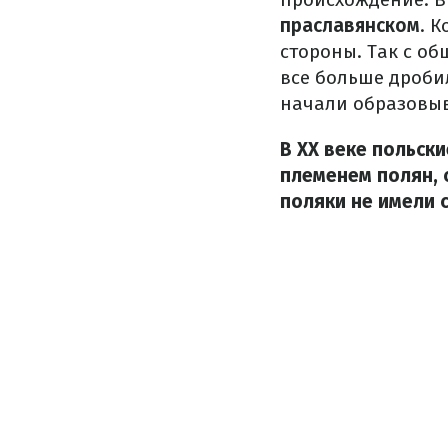
праславянском
. 
стороны. Так с об
все больше дроби
начали образовыв
В ХХ веке польск
племенем полян, 
поляки не имели 