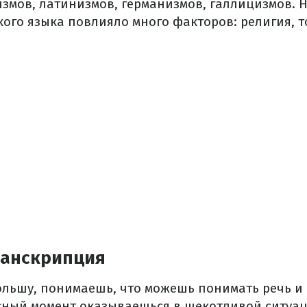
измов, латинизмов, германизмов, галлицизмов.
ого языка повлияло много факторов: религия, т
ранскрипция
льшу, понимаешь, что можешь понимать речь и 
сный момент оказываешься в щекотливой ситуаци