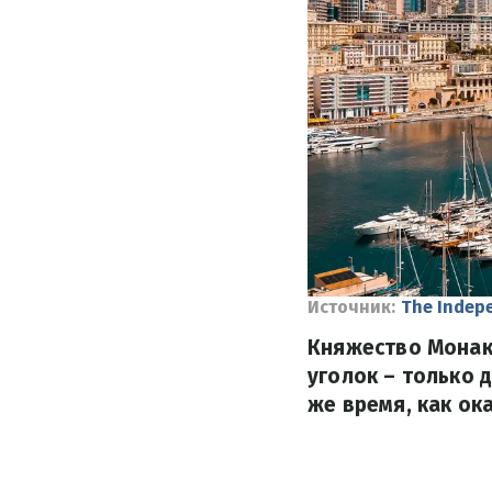
Источник:
The Indep
Княжество Монако
уголок – только 
же время, как ок