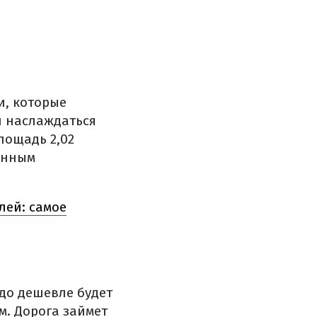
и, которые
и наслаждаться
лощадь 2,02
енным
лей: самое
здо дешевле будет
м. Дорога займет