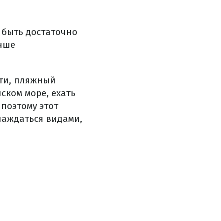
 быть достаточно
учше
ати, пляжный
йском море, ехать
поэтому этот
лаждаться видами,