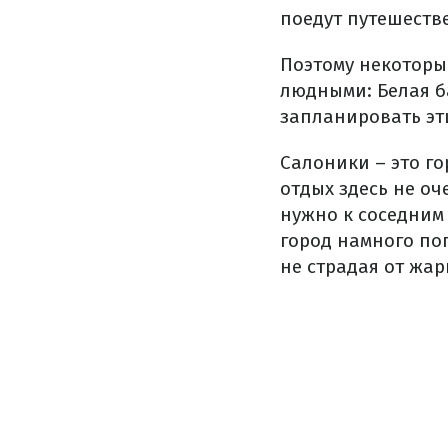
поедут путешеств
Поэтому некоторы
людными: Белая б
запланировать эт
Салоники – это го
отдых здесь не оч
нужно к соседним
город намного по
не страдая от жар