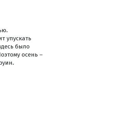
ью.
т упускать
здесь было
оэтому осень –
руин.