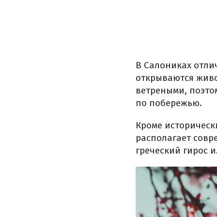
В Салониках отли
открываются живо
ветреными, поэтом
по побережью.
Кроме историческ
располагает совр
греческий гирос 