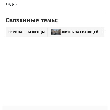
года.
Связанные темы:
ЕВРОПА
БЕЖЕНЦЫ
ЖИЗНЬ ЗА ГРАНИЦЕЙ
НИ