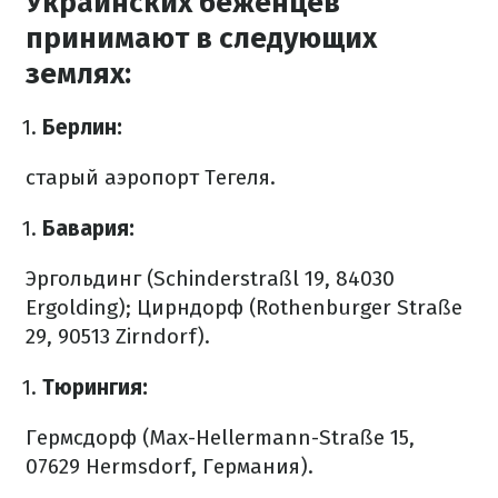
Украинских беженцев
принимают в следующих
землях:
Берлин:
старый аэропорт Тегеля.
Бавария:
Эргольдинг (Schinderstraßl 19, 84030
Ergolding);
Цирндорф (Rothenburger Straße
29, 90513 Zirndorf).
Тюрингия:
Гермсдорф (Max-Hellermann-Straße 15,
07629 Hermsdorf, Германия).