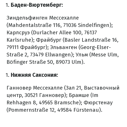
Баден-Вюртемберг:
Зиндельфинген Мессехалле
(Mahdentalstraße 116, 71036 Sindelfingen);
Карлсруэ (Durlacher Allee 100, 76137
Karlsruhe);
Фрайбург (Basler Landstraße 16,
79111 Фрайбург);
Эльванген (Georg-Elser-
Straße 2, 73479 Ellwangen);
Ульм (Messe Ulm,
Böfinger Straße 50, 89073 Ulm).
Нижняя Саксония:
Ганновер Мессехалле (Зал 21, Выставочный
центр, 30521 Ганновер);
Брамше (Im
Rehhagen 8, 49565 Bramsche);
Фюрстенау
(Pommernstraße 12, 49584 Fürstenau).