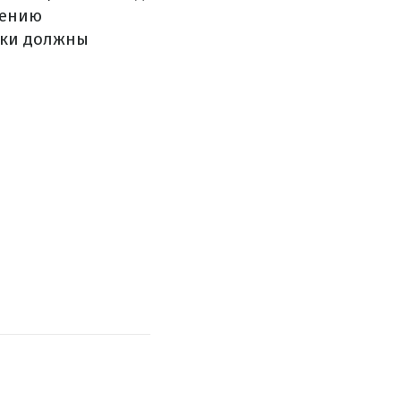
чению
ики должны