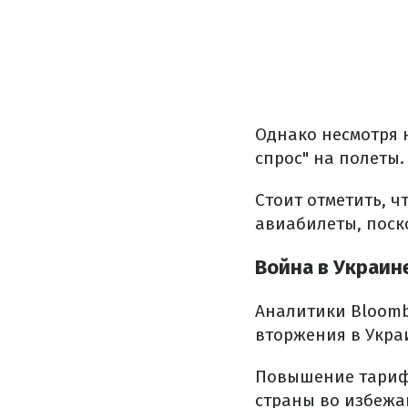
Однако несмотря н
спрос" на полеты.
Стоит отметить, ч
авиабилеты, поск
Война в Украин
Аналитики Bloomb
вторжения в Украи
Повышение тарифо
страны во избежан