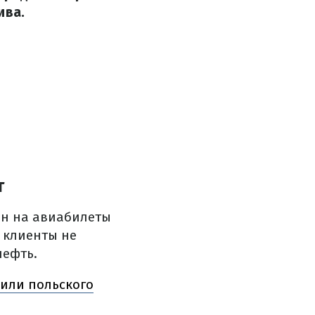
ива.
т
ен на авиабилеты
а клиенты не
нефть.
 или польского