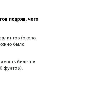
год подряд, чего
терлингов (около
 можно было
оимость билетов
00 фунтов).