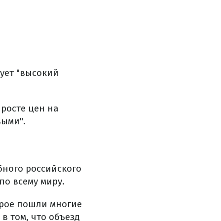
вует "высокий
 росте цен на
выми".
бного российского
по всему миру.
рое пошли многие
в том, что объезд