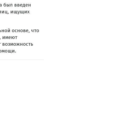
а был введен
 лиц, ищущих
ьной основе, что
, имеют
т возможность
помощи.