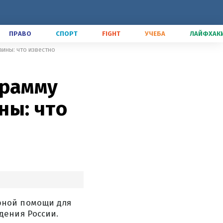
ПРАВО
СПОРТ
FIGHT
УЧЕБА
ЛАЙФХАК
ины: что известно
грамму
ны: что
рной помощи для
дения России.