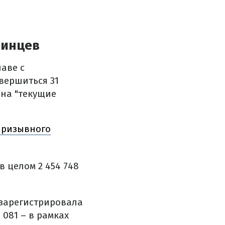
аинцев
аве с
вершиться 31
 на "текущие
призывного
в целом 2 454 748
зарегистрировала
 081 – в рамках