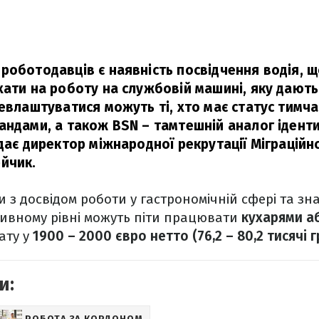
роботодавців є наявність посвідчення водія, 
хати на роботу на службовій машині, яку дають
цевлаштуватися можуть ті, хто має статус тимча
андами, а також BSN – тамтешній аналог ідент
дає директор міжнародної рекрутації Міграцій
йчик.
 з досвідом роботи у гастрономічній сфері та зн
тивному рівні можуть піти працювати
кухарями а
ату у
1900 – 2000 євро нетто (76,2 – 80,2 тисячі г
и:
РОБОТА ЗА КОРДОНОМ