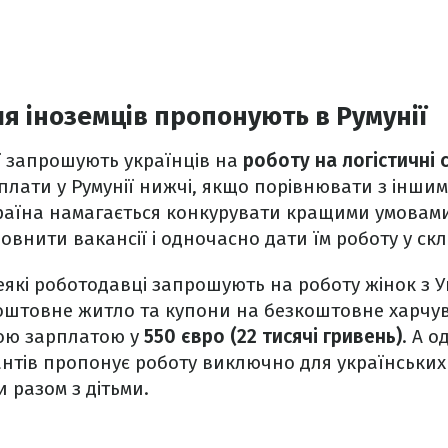
ля іноземців пропонують в Румунії
ї запрошують українців на
роботу на логістичні 
лати у Румунії нижчі, якщо порівнювати з інши
раїна намагається конкурувати кращими умовами
овнити вакансії і одночасно дати їм роботу у ск
еякі роботодавці запрошують на роботу жінок з У
штовне житло та купони на безкоштовне харчув
ою зарплатою у
550 євро (22 тисячі гривень)
. А о
антів пропонує роботу виключно для українських 
 разом з дітьми.