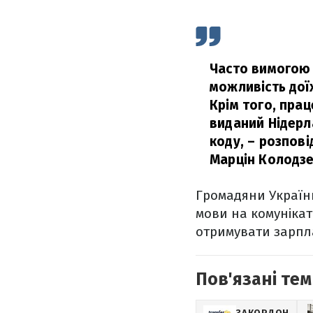
Часто вимогою 
можливість дої
Крім того, пра
виданий Нідерл
коду,
– розпові
Марцін Колодзе
Громадяни України
мови на комуніка
отримувати зарпл
Пов'язані тем
ЗАКОРДОН