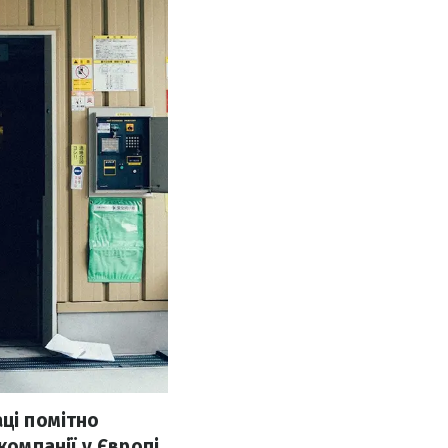
аці помітно
компанії у Європі