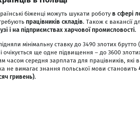
українські біженці можуть шукати роботу
в сфері л
отребують
працівників складів
. Також є вакансії д
узі і на підприємствах харчової промисловості.
 підняли мінімальну ставку до 3490 злотих брутто (
і очікується ще одне підвищення – до 3600 злотих
Тим часом середня зарплата для працівників, які
яка не вимагає знання польської мови становить
сяч гривень).