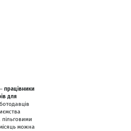
 –
працівники
ів для
ботодавців
риємства
а пільговими
 місяць можна