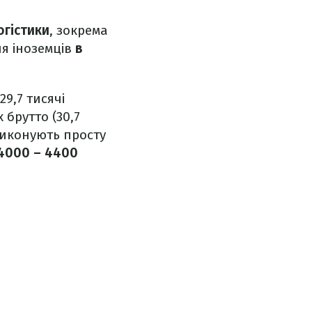
огістики
, зокрема
ля іноземців
в
29,7 тисячі
 брутто (30,7
 виконують просту
4000 – 4400