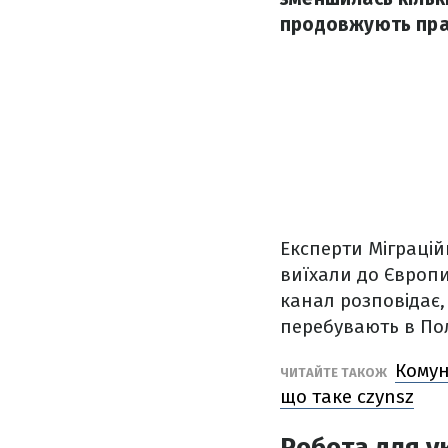
продовжують пра
Експерти Міграцій
виїхали до Європи 
канал розповідає,
перебувають в Поль
Комун
ЧИТАЙТЕ ТАКОЖ
що таке czynsz
Робота для у