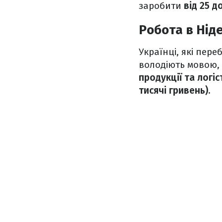
заробити
від 25 д
Робота в Нід
Українці, які пер
володіють мовою,
продукції та логіс
тисячі гривень).