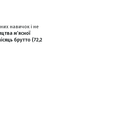
ьних навичок і не
ицтва м’ясної
ісяць брутто (72,2