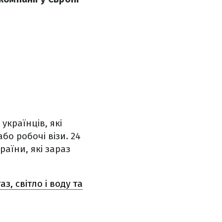
українців, які
бо робочі візи. 24
раїни, які зараз
з, світло і воду та