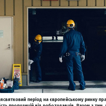
слясвятковий період на європейському ринку пр
сть пропозицій від роботодавців. Разом з тим, 