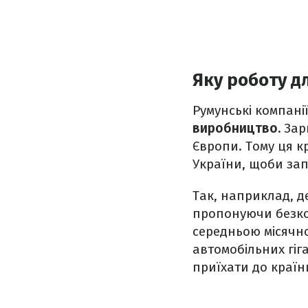
Яку роботу д
Румунські компані
виробництво.
Зарп
Європи. Тому ця к
України, щоби зап
Так, наприклад, д
пропонуючи безко
середньою місячн
автомобільних гіг
приїхати до країни