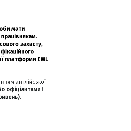
щоби мати
 працівникам.
сового захисту,
ифікаційного
ної платформи EWL
анням англійської
бо офіціантами
і
ривень).