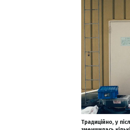
Традиційно, у пі
зменшилась кількі