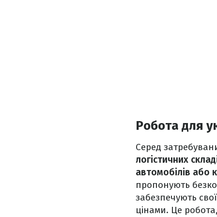
Робота для ук
Серед затребувани
логістичних склад
автомобілів або 
пропонують безкош
забезпечують сво
цінами. Це робота,