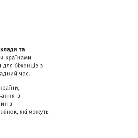
склади та
ми країнами
 для біженців з
ладний час.
країни,
ання із
дин з
жінок, які можуть