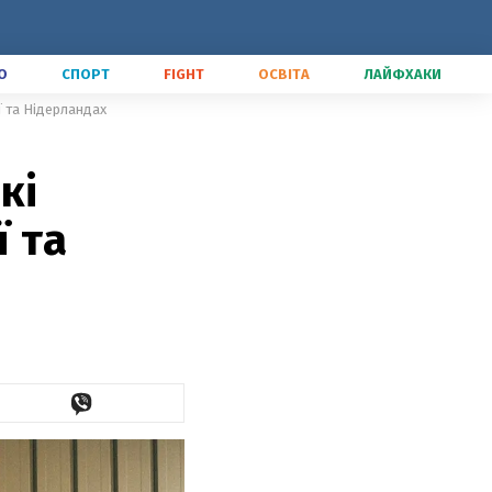
О
СПОРТ
FIGHT
ОСВІТА
ЛАЙФХАКИ
ії та Нідерландах
кі
ї та