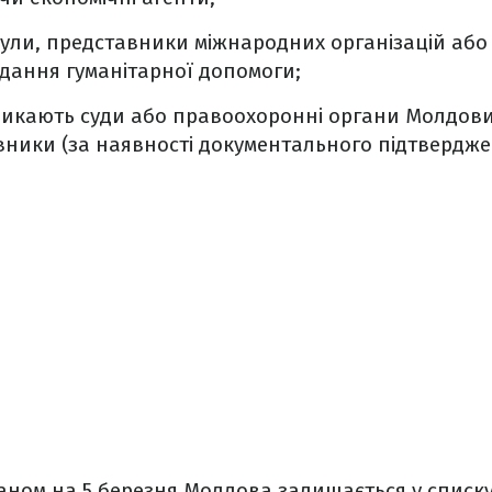
ули, представники міжнародних організацій або
дання гуманітарної допомоги;
ликають суди або правоохоронні органи Молдови,
вники (за наявності документального підтвердже
аном на 5 березня Молдова залишається у списку