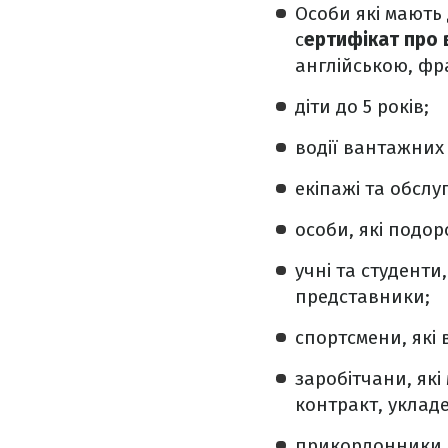
Особи які мають
с
ертифікат про
англійською, фр
діти до 5 років;
водії вантажних
екіпажі та обслу
особи, які подор
учні та студенти,
представники;
спортсмени, які 
заробітчани, як
контракт, уклад
прикордонники ч