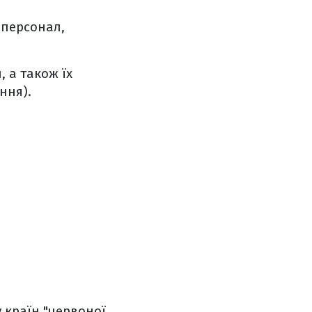
 персонал,
 а також їх
ння).
 країн "червоної