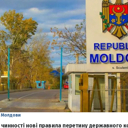
у Молдови
 чинності нові правила перетину державного к