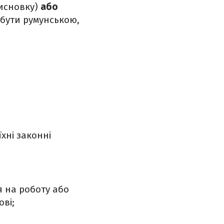
висновку)
або
 бути румунською,
їхні законні
я на роботу або
ві;