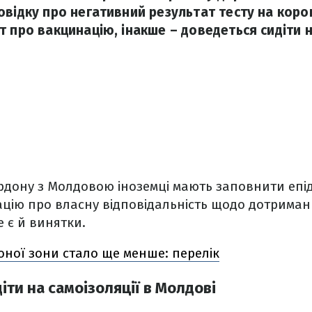
овідку про негативний результат тесту на коро
 про вакцинацію, інакше – доведеться сидіти н
рдону з Молдовою іноземці мають заповнити епід
цію про власну відповідальність щодо дотриман
е є й винятки.
оної зони стало ще менше: перелік
іти на самоізоляції в Молдові