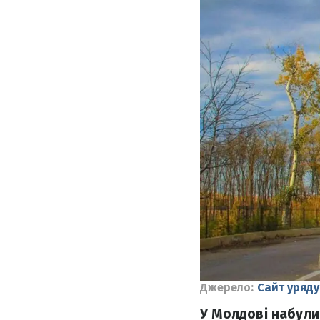
Джерело:
Сайт уряд
У Молдові набули