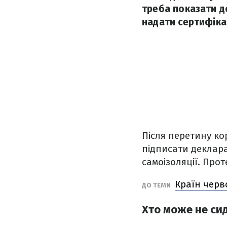
треба показати д
надати сертифікат
Після перетину ко
підписати деклара
самоізоляції. Прот
Країн черв
ДО ТЕМИ
Хто може не сид