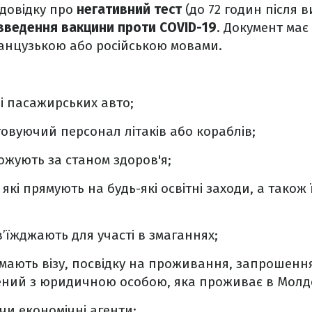
 довідку про
негативний тест
(до 72 годин після 
 введення
вакцини проти COVID-19
. Документ має
анцузькою або російською мовами.
 і пасажирських авто;
говуючий персонал літаків або кораблів;
ожують за станом здоров'я;
 які прямують на будь-які освітні заходи, а також 
в’їжджають для участі в змаганнях;
і мають візу, посвідку на проживання, запрошенн
ений з юридичною особою, яка проживає в Молдо
и економічні агенти;