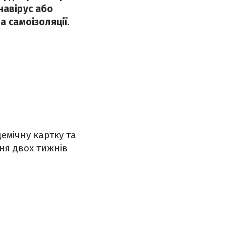
навірус або
а самоізоляції.
емічну картку та
ня двох тижнів