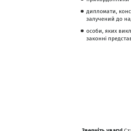
дипломати, конс
залучений до на
особи, яких вик
законні предста
Зверніть увагу!
Ст